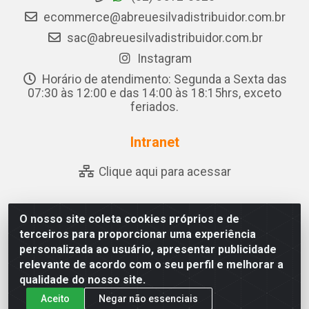
ecommerce@abreuesilvadistribuidor.com.br
sac@abreuesilvadistribuidor.com.br
Instagram
Horário de atendimento: Segunda a Sexta das
07:30 às 12:00 e das 14:00 às 18:15hrs, exceto
feriados.
Intranet
Clique aqui para acessar
O nosso site coleta cookies próprios e de
Abreu & Silva - Rua Padre Jose de Souza Leite, 265 - Ariado,
terceiros para proporcionar uma experiência
Olho D'Água das Flores/AL - CEP 57.442-000 - CNPJ
personalizada ao usuário, apresentar publicidade
04.790.656/0001-06
relevante de acordo com o seu perfil e melhorar a
qualidade do nosso site.
Aceito
Negar não essenciais