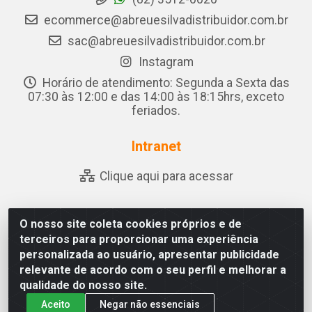
ecommerce@abreuesilvadistribuidor.com.br
sac@abreuesilvadistribuidor.com.br
Instagram
Horário de atendimento: Segunda a Sexta das
07:30 às 12:00 e das 14:00 às 18:15hrs, exceto
feriados.
Intranet
Clique aqui para acessar
O nosso site coleta cookies próprios e de
Abreu & Silva - Rua Padre Jose de Souza Leite, 265 - Ariado,
terceiros para proporcionar uma experiência
Olho D'Água das Flores/AL - CEP 57.442-000 - CNPJ
personalizada ao usuário, apresentar publicidade
04.790.656/0001-06
relevante de acordo com o seu perfil e melhorar a
qualidade do nosso site.
Aceito
Negar não essenciais