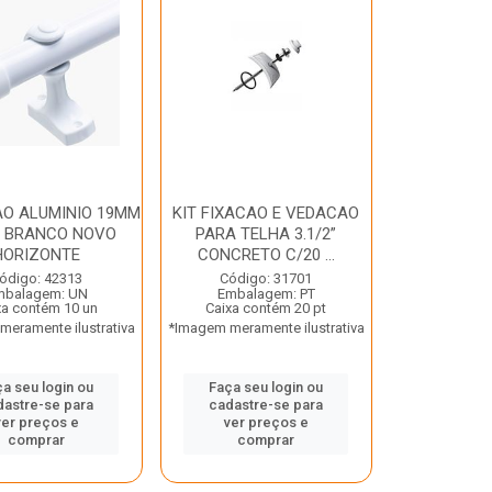
AO ALUMINIO 19MM
KIT FIXACAO E VEDACAO
M BRANCO NOVO
PARA TELHA 3.1/2”
HORIZONTE
CONCRETO C/20 ...
ódigo: 42313
Código: 31701
mbalagem: UN
Embalagem: PT
xa contém 10 un
Caixa contém 20 pt
eramente ilustrativa
*Imagem meramente ilustrativa
a seu login ou
Faça seu login ou
dastre-se para
cadastre-se para
ver preços e
ver preços e
comprar
comprar