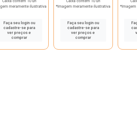
Caixa contém 10 un
Caixa contém 10 un
Cai
gem meramente ilustrativa
*Imagem meramente ilustrativa
*Imagem m
Faça seu login ou
Faça seu login ou
Faç
cadastre-se para
cadastre-se para
ca
ver preços e
ver preços e
comprar
comprar