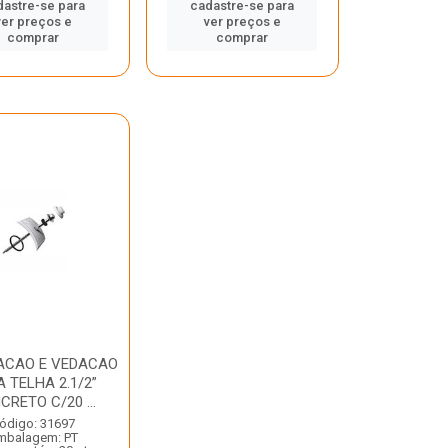
dastre-se para
cadastre-se para
ver preços e
ver preços e
comprar
comprar
XACAO E VEDACAO
 TELHA 2.1/2”
CRETO C/20 ...
ódigo: 31697
mbalagem: PT