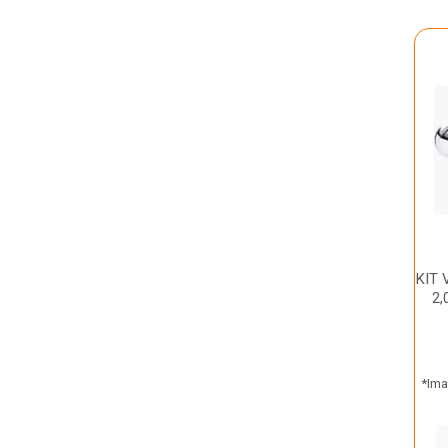
KIT
2
*Ima