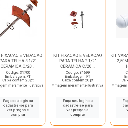
T FIXACAO E VEDACAO
KIT FIXACAO E VEDACAO
KIT VAR
PARA TELHA 3.1/2”
PARA TELHA 2.1/2”
2,50
CERAMICA C/20 ...
CERAMICA C/20 ...
Código: 31700
Código: 31699
C
Embalagem: PT
Embalagem: PT
E
Caixa contém 20 pt
Caixa contém 20 pt
Cai
gem meramente ilustrativa
*Imagem meramente ilustrativa
*Imagem m
Faça seu login ou
Faça seu login ou
Faç
cadastre-se para
cadastre-se para
ca
ver preços e
ver preços e
comprar
comprar