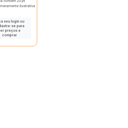
xa contém 20 pt
eramente ilustrativa
a seu login ou
dastre-se para
ver preços e
comprar