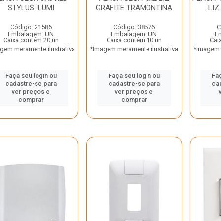
STYLUS ILUMI
GRAFITE TRAMONTINA
LIZ
Código: 21586
Código: 38576
C
Embalagem: UN
Embalagem: UN
E
Caixa contém 20 un
Caixa contém 10 un
Cai
gem meramente ilustrativa
*Imagem meramente ilustrativa
*Imagem m
Faça seu login ou
Faça seu login ou
Faç
cadastre-se para
cadastre-se para
ca
ver preços e
ver preços e
comprar
comprar