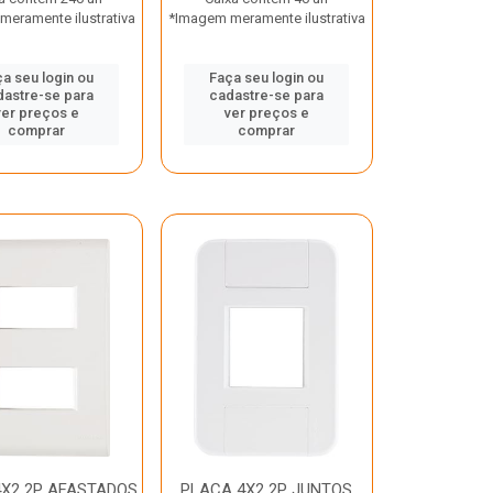
eramente ilustrativa
*Imagem meramente ilustrativa
a seu login ou
Faça seu login ou
dastre-se para
cadastre-se para
ver preços e
ver preços e
comprar
comprar
X2 2P AFASTADOS
PLACA 4X2 2P JUNTOS