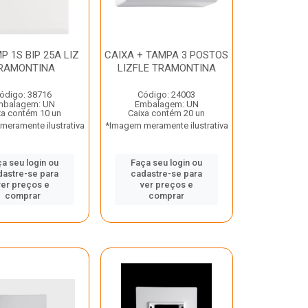
MP 1S BIP 25A LIZ
CAIXA + TAMPA 3 POSTOS
RAMONTINA
LIZFLE TRAMONTINA
ódigo: 38716
Código: 24003
mbalagem: UN
Embalagem: UN
xa contém 10 un
Caixa contém 20 un
eramente ilustrativa
*Imagem meramente ilustrativa
a seu login ou
Faça seu login ou
dastre-se para
cadastre-se para
ver preços e
ver preços e
comprar
comprar