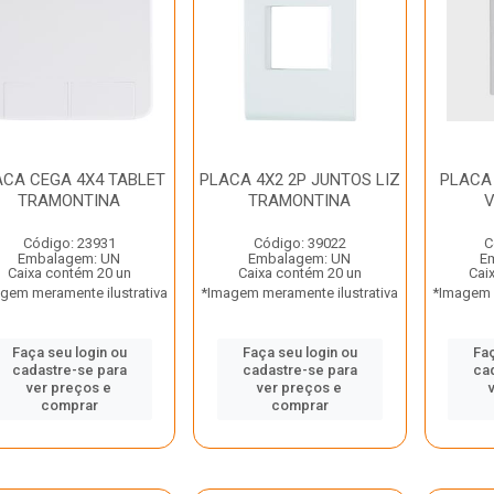
ACA CEGA 4X4 TABLET
PLACA 4X2 2P JUNTOS LIZ
PLACA
TRAMONTINA
TRAMONTINA
V
Código: 23931
Código: 39022
C
Embalagem: UN
Embalagem: UN
E
Caixa contém 20 un
Caixa contém 20 un
Cai
gem meramente ilustrativa
*Imagem meramente ilustrativa
*Imagem m
Faça seu login ou
Faça seu login ou
Faç
cadastre-se para
cadastre-se para
ca
ver preços e
ver preços e
comprar
comprar