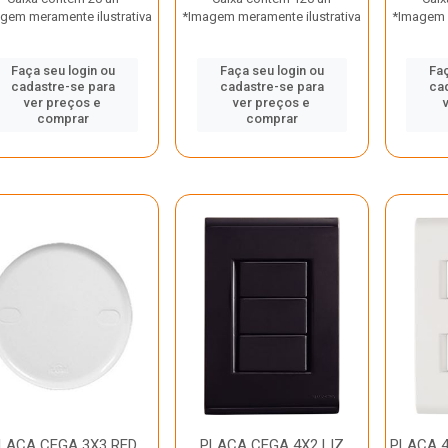
gem meramente ilustrativa
*Imagem meramente ilustrativa
*Imagem m
Faça seu login ou
Faça seu login ou
Faç
cadastre-se para
cadastre-se para
ca
ver preços e
ver preços e
comprar
comprar
LACA CEGA 3X3 RED
PLACA CEGA 4X2 LIZ
PLACA 4