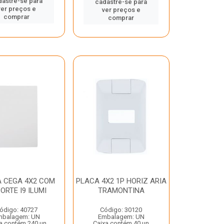
dastre-se para
cadastre-se para
ver preços e
ver preços e
comprar
comprar
 CEGA 4X2 COM
PLACA 4X2 1P HORIZ ARIA
ORTE I9 ILUMI
TRAMONTINA
ódigo: 40727
Código: 30120
mbalagem: UN
Embalagem: UN
a contém 240 un
Caixa contém 40 un