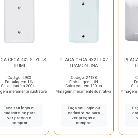
ACA CEGA 4X2 STYLUS
PLACA CEGA 4X2 LUX2
PLACA
ILUMI
TRAMONTINA
T
Código: 2933
Código: 24138
C
Embalagem: UN
Embalagem: UN
E
Caixa contém 200 un
Caixa contém 120 un
Cai
gem meramente ilustrativa
*Imagem meramente ilustrativa
*Imagem m
Faça seu login ou
Faça seu login ou
Faç
cadastre-se para
cadastre-se para
ca
ver preços e
ver preços e
comprar
comprar