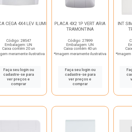
A CEGA 4X4 LEV ILUMI
PLACA 4X2 1P VERT ARIA
INT SI
TRAMONTINA
T
Código: 28547
Código: 27899
C
Embalagem: UN
Embalagem: UN
E
Caixa contém 20 un
Caixa contém 40 un
Cai
gem meramente ilustrativa
*Imagem meramente ilustrativa
*Imagem m
Faça seu login ou
Faça seu login ou
Faç
cadastre-se para
cadastre-se para
ca
ver preços e
ver preços e
comprar
comprar