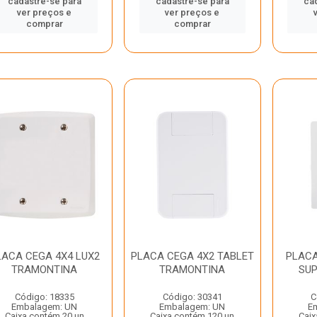
cadastre-se para
cadastre-se para
ca
ver preços e
ver preços e
comprar
comprar
LACA CEGA 4X4 LUX2
PLACA CEGA 4X2 TABLET
PLACA
TRAMONTINA
TRAMONTINA
SUP
Código: 18335
Código: 30341
C
Embalagem: UN
Embalagem: UN
E
Caixa contém 20 un
Caixa contém 120 un
Caix