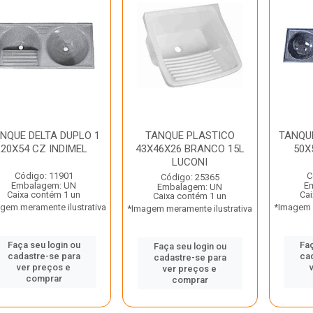
NQUE DELTA DUPLO 1
TANQUE PLASTICO
TANQUE
20X54 CZ INDIMEL
43X46X26 BRANCO 15L
50X
LUCONI
Código: 11901
C
Código: 25365
Embalagem: UN
E
Embalagem: UN
Caixa contém 1 un
Cai
Caixa contém 1 un
gem meramente ilustrativa
*Imagem m
*Imagem meramente ilustrativa
Faça seu login ou
Faç
Faça seu login ou
cadastre-se para
ca
cadastre-se para
ver preços e
ver preços e
comprar
comprar