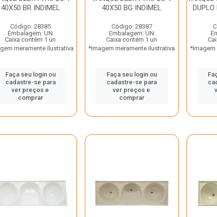
40X50 BR INDIMEL
40X50 BG INDIMEL
DUPLO 
Código: 28385
Código: 28387
C
Embalagem: UN
Embalagem: UN
E
Caixa contém 1 un
Caixa contém 1 un
Cai
gem meramente ilustrativa
*Imagem meramente ilustrativa
*Imagem m
Faça seu login ou
Faça seu login ou
Faç
cadastre-se para
cadastre-se para
ca
ver preços e
ver preços e
comprar
comprar