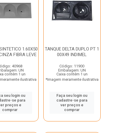
SINTETICO 1.60X50
TANQUE DELTA DUPLO PT 1
CINZA FIBRA LEVE
00X49 INDIMEL
ódigo: 40968
Código: 11900
mbalagem: UN
Embalagem: UN
xa contém 1 un
Caixa contém 1 un
eramente ilustrativa
*Imagem meramente ilustrativa
a seu login ou
Faça seu login ou
dastre-se para
cadastre-se para
ver preços e
ver preços e
comprar
comprar