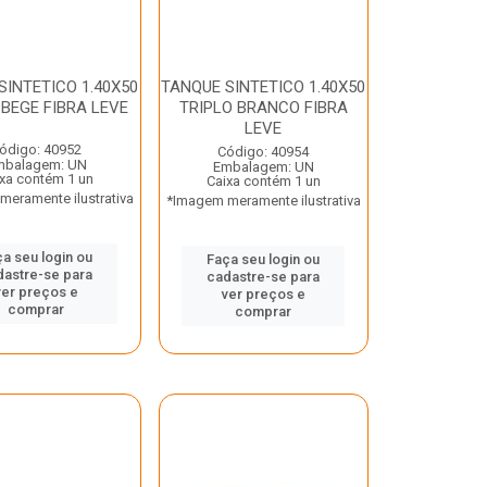
SINTETICO 1.40X50
TANQUE SINTETICO 1.40X50
 BEGE FIBRA LEVE
TRIPLO BRANCO FIBRA
LEVE
ódigo: 40952
Código: 40954
mbalagem: UN
Embalagem: UN
xa contém 1 un
Caixa contém 1 un
eramente ilustrativa
*Imagem meramente ilustrativa
a seu login ou
Faça seu login ou
dastre-se para
cadastre-se para
ver preços e
ver preços e
comprar
comprar