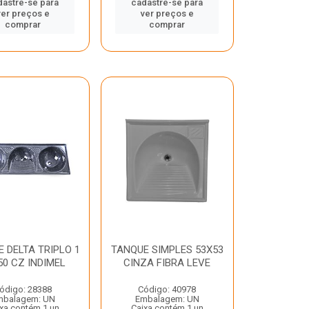
dastre-se para
cadastre-se para
ver preços e
ver preços e
comprar
comprar
 DELTA TRIPLO 1
TANQUE SIMPLES 53X53
50 CZ INDIMEL
CINZA FIBRA LEVE
ódigo: 28388
Código: 40978
mbalagem: UN
Embalagem: UN
xa contém 1 un
Caixa contém 1 un