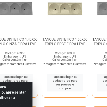
UE SINTETICO 1.40X50
TANQUE SINTETICO 1.60X50
TANQUE 
PLO CINZA FIBRA LEVE
TRIPLO BEGE FIBRA LEVE
TRIPLO 
Código: 40956
Código: 40958
C
Embalagem: UN
Embalagem: UN
E
Caixa contém 1 un
Caixa contém 1 un
Cai
gem meramente ilustrativa
*Imagem meramente ilustrativa
*Imagem m
Faça seu login ou
Faça seu login ou
Faç
cadastre-se para
cadastre-se para
ca
ver preços e
ver preços e
para
comprar
comprar
io, apresentar
elhorar a