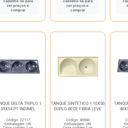
cadastre-se para
cadastre-se para
ca
ver preços e
ver preços e
comprar
comprar
NQUE DELTA TRIPLO 1
TANQUE SINTETICO 1.10X50
TANQUE
59X54 PT INDIMEL
DUPLO BEGE FIBRA LEVE
40X
Código: 22117
Código: 40943
C
Embalagem: UN
Embalagem: UN
E
Caixa contém 1 un
Caixa contém 1 un
Cai