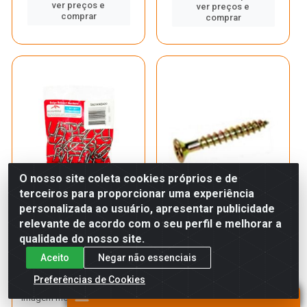
ver preços e
ver preços e
comprar
comprar
O nosso site coleta cookies próprios e de
terceiros para proporcionar uma experiência
personalizada ao usuário, apresentar publicidade
relevante de acordo com o seu perfil e melhorar a
GRAMPO GALVANIZADO
PARAFUSO MADEIRA
qualidade do nosso site.
7/8X9” BELGO
CABECA CHATA PHILIPS
4,5X30MM
Aceito
Negar não essenciais
BICROMATIZADO...
Código: 3848
Embalagem: PT
Preferências de Cookies
Código: 36514
Caixa contém 20 pt
Embalagem: UN
*Imagem meramente ilustrativa
Caixa contém 3000 un