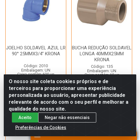
JOELHO SOLDAVEL AZUL LR
BUCHA REDUÇÃO SOLDAVEL
90° 25MMX3/4” KRONA
LONGA 40MMX25MM
KRONA
Código: 2010
Código: 135
Embalagem: UN
Embalagem: UN
Caixa contém 600 un
Caixa contém 10 un
*Imagem meramente ilustrativa
*Imagem meramente ilustrativa
O nosso site coleta cookies próprios e de
terceiros para proporcionar uma experiência
personalizada ao usuário, apresentar publicidade
Faça seu login ou
Faça seu login ou
relevante de acordo com o seu perfil e melhorar a
cadastre-se para
cadastre-se para
ver preços e
ver preços e
qualidade do nosso site.
comprar
comprar
Aceito
Negar não essenciais
Preferências de Cookies