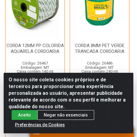
CORDA 12MM PP COLORIDA
CORDA 8MM PET VERDE
AQUARELA CORDOARIA
TRANCADA CORDOARIA
Código: 26467
Código: 26486
Embalagem: MT
Embalagem: MT
Caixa contém 140 mt
Caixa contém 240 mt
*Imagem meramente ilustrativa
*Imagem meramente ilustrativa
O nosso site coleta cookies próprios e de
terceiros para proporcionar uma experiência
personalizada ao usuário, apresentar publicidade
Faça seu login ou
Faça seu login ou
cadastre-se para
cadastre-se para
relevante de acordo com o seu perfil e melhorar a
ver preços e
ver preços e
qualidade do nosso site.
comprar
comprar
Aceito
Negar não essenciais
Preferências de Cookies