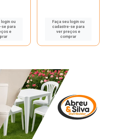
 login ou
Faça seu login ou
Faça seu 
-se para
cadastre-se para
cadastre
eços e
ver preços e
ver pr
prar
comprar
comp