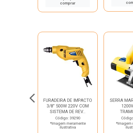
mprar
com
comprar
TELETE
FURADEIRA DE IMPACTO
SERRA MAR
OR/ROMPEDOR
3/8” 500W 220V COM
1200
 220V DEWALT
SISTEMA DE REV...
TRAM
o: 33734
Código: 39290
Código
 meramente
*Imagem meramente
*Imagem 
trativa
ilustrativa
ilust