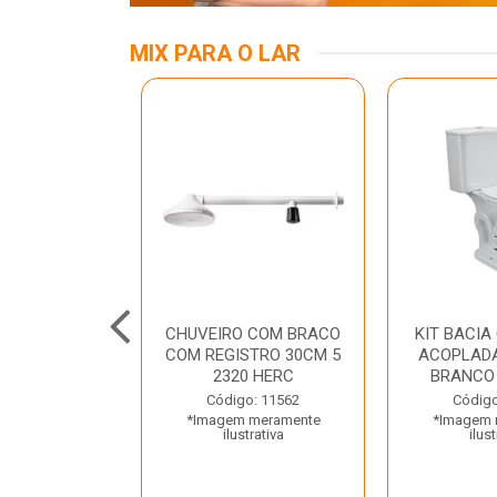
MIX PARA O LAR
KIT
CHUVEIRO COM BRACO
KIT BACIA
ASS/ANEL/FIX
COM REGISTRO 30CM 5
ACOPLADA
CIONAMENTO
2320 HERC
BRANCO
ETO LUZA...
Código: 11562
Código
*Imagem meramente
*Imagem 
o: 35667
ilustrativa
ilust
 meramente
trativa