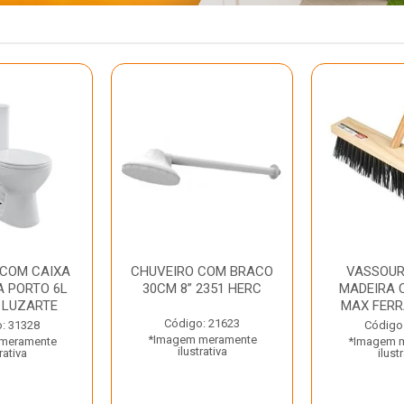
 COM CAIXA
CHUVEIRO COM BRACO
VASSOUR
 PORTO 6L
30CM 8” 2351 HERC
MADEIRA 
 LUZARTE
MAX FER
Código: 21623
: 31328
Código
*Imagem meramente
meramente
*Imagem 
ilustrativa
rativa
ilust