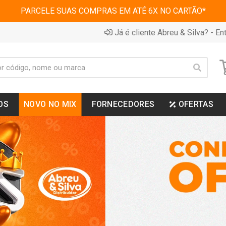
PARCELE SUAS COMPRAS EM ATÉ 6X NO CARTÃO*
Já é cliente Abreu & Silva? - Ent
OS
NOVO NO MIX
FORNECEDORES
OFERTAS