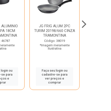
 ALUMINIO
JG FRIG ALUM 2PC
CONJ
PA 18CM
TURIM 20198/660 CINZA
TRINCHANT
AMONTINA
TRAMONTINA
PECAS PLE
TRAMO
: 46787
Código: 38019
meramente
*Imagem meramente
Código:
rativa
ilustrativa
*Imagem m
ilustr
 login ou
Faça seu login ou
-se para
cadastre-se para
Faça seu 
eços e
ver preços e
cadastre
prar
comprar
ver pr
comp