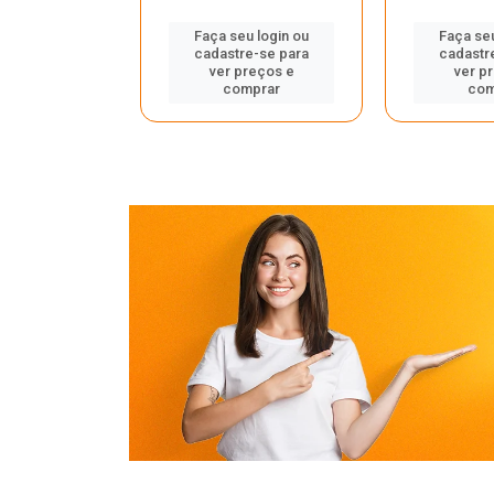
Faça seu login ou
Faça seu
cadastre-se para
cadastr
u login ou
ver preços e
ver p
e-se para
comprar
com
reços e
mprar