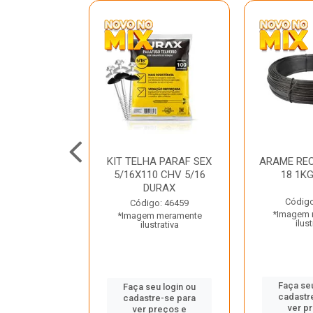
C GALV 3/16
KIT TELHA PARAF SEX
ARAME REC
 DURAX
5/16X110 CHV 5/16
18 1K
DURAX
o: 47012
Código
Código: 46459
 meramente
*Imagem 
*Imagem meramente
trativa
ilust
ilustrativa
u login ou
Faça seu
Faça seu login ou
e-se para
cadastr
cadastre-se para
reços e
ver p
ver preços e