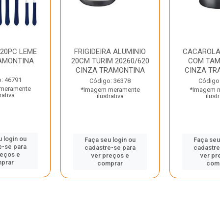
 20PC LEME
FRIGIDEIRA ALUMINIO
CACAROLA
AMONTINA
20CM TURIM 20260/620
COM TAM
CINZA TRAMONTINA
CINZA TR
: 46791
Código: 36378
Código
meramente
*Imagem meramente
*Imagem 
rativa
ilustrativa
ilust
 login ou
Faça seu login ou
Faça seu
e-se para
cadastre-se para
cadastre
reços e
ver preços e
ver pr
prar
comprar
com