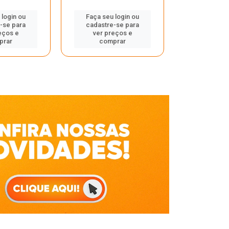
Faça seu 
 login ou
Faça seu login ou
cadastre
-se para
cadastre-se para
ver pr
eços e
ver preços e
comp
prar
comprar