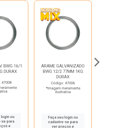
V BWG 16/1
ARAME GALVANIZADO
BARRA ROSC
G DURAX
BWG 12/2 77MM 1KG
UNC D
DURAX
: 47008
Código:
Código: 47006
meramente
*Imagem m
*Imagem meramente
rativa
ilustr
ilustrativa
 login ou
Faça seu 
Faça seu login ou
-se para
cadastre
cadastre-se para
eços e
ver pr
ver preços e