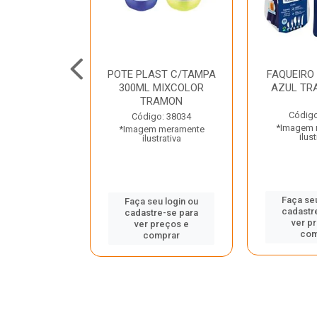
JUNTO
POTE PLAST C/TAMPA
FAQUEIRO
NTE INOX 2
300ML MIXCOLOR
AZUL TR
ENUS PRETO
TRAMON
ONTINA
Código
Código: 38034
*Imagem 
*Imagem meramente
o: 43214
ilust
ilustrativa
 meramente
trativa
Faça seu
Faça seu login ou
cadastr
cadastre-se para
u login ou
ver p
ver preços e
e-se para
com
comprar
reços e
mprar