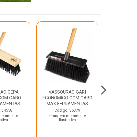
AO CEPA
VASSOURAO GARI
LAVATORIO
COM CABO
ECONOMICO COM CABO
BRANCO MA
RAMENTAS
MAX FERRAMENTAS
Código:
: 34558
Código: 35379
*Imagem m
meramente
*Imagem meramente
ilustr
rativa
ilustrativa