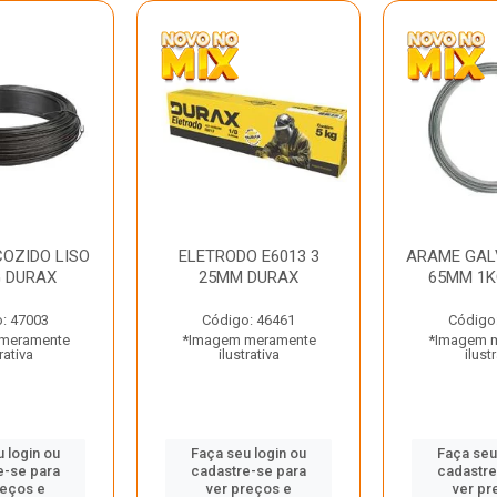
OZIDO LISO
ELETRODO E6013 3
ARAME GAL
G DURAX
25MM DURAX
65MM 1K
: 47003
Código: 46461
Código
meramente
*Imagem meramente
*Imagem 
rativa
ilustrativa
ilust
 login ou
Faça seu login ou
Faça seu
e-se para
cadastre-se para
cadastre
reços e
ver preços e
ver pr