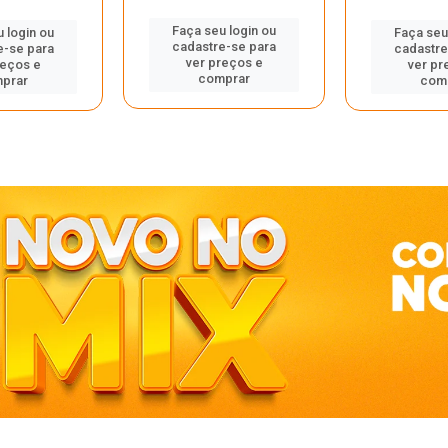
Faça seu login ou
 login ou
Faça seu
cadastre-se para
e-se para
cadastre
ver preços e
reços e
ver pr
comprar
prar
com