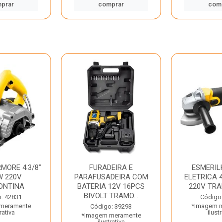
prar
comprar
com
MORE 4.3/8”
FURADEIRA E
ESMERIL
W 220V
PARAFUSADEIRA COM
ELETRICA 4
ONTINA
BATERIA 12V 16PCS
220V TR
BIVOLT TRAMO...
: 42831
Código
meramente
*Imagem 
Código: 39293
rativa
ilust
*Imagem meramente
ilustrativa