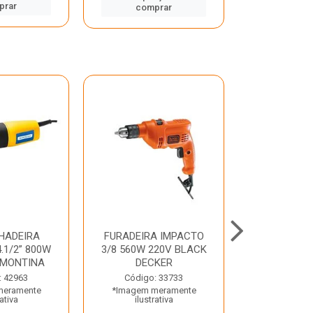
prar
comp
comprar
HADEIRA
FURADEIRA IMPACTO
MARTE
.1/2” 800W
3/8 560W 220V BLACK
PERFURADO
AMONTINA
DECKER
800W 2 6J 2
: 42963
Código: 33733
Código:
meramente
*Imagem meramente
*Imagem m
rativa
ilustrativa
ilustr