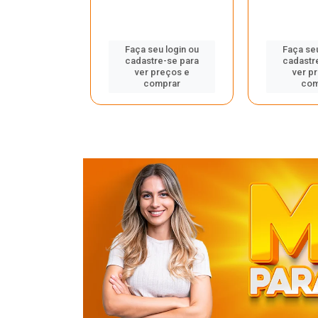
u login ou
Faça seu login ou
Faça seu
e-se para
cadastre-se para
cadastr
reços e
ver preços e
ver p
mprar
comprar
com