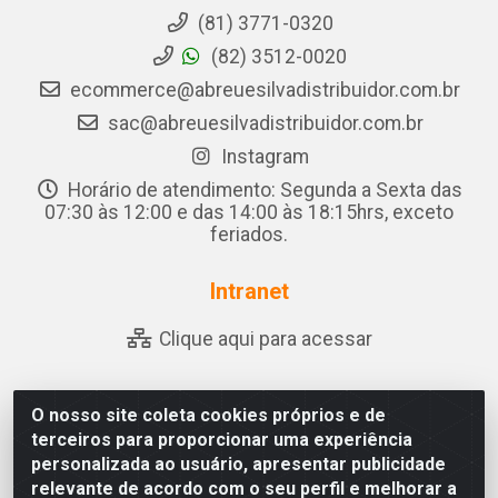
(81) 3771-0320
(82) 3512-0020
ecommerce@abreuesilvadistribuidor.com.br
sac@abreuesilvadistribuidor.com.br
Instagram
Horário de atendimento: Segunda a Sexta das
07:30 às 12:00 e das 14:00 às 18:15hrs, exceto
feriados.
Intranet
Clique aqui para acessar
O nosso site coleta cookies próprios e de
Abreu & Silva - Rua Padre Jose de Souza Leite, 265 - Ariado,
terceiros para proporcionar uma experiência
Olho D'Água das Flores/AL - CEP 57.442-000 - CNPJ
personalizada ao usuário, apresentar publicidade
04.790.656/0001-06
relevante de acordo com o seu perfil e melhorar a