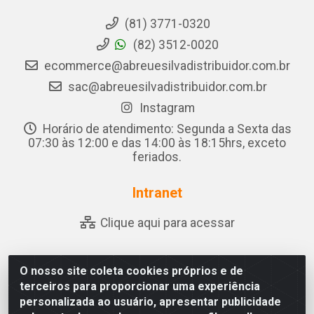
(81) 3771-0320
(82) 3512-0020
ecommerce@abreuesilvadistribuidor.com.br
sac@abreuesilvadistribuidor.com.br
Instagram
Horário de atendimento: Segunda a Sexta das
07:30 às 12:00 e das 14:00 às 18:15hrs, exceto
feriados.
Intranet
Clique aqui para acessar
O nosso site coleta cookies próprios e de
Abreu & Silva - Rua Padre Jose de Souza Leite, 265 - Ariado,
terceiros para proporcionar uma experiência
Olho D'Água das Flores/AL - CEP 57.442-000 - CNPJ
personalizada ao usuário, apresentar publicidade
04.790.656/0001-06