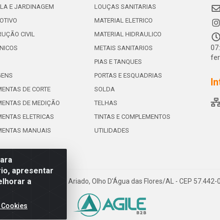
LA E JARDINAGEM
LOUÇAS SANITARIAS
OTIVO
MATERIAL ELETRICO
UÇÃO CIVIL
MATERIAL HIDRAULICO
07
NICOS
METAIS SANITARIOS
fe
PIAS E TANQUES
GENS
PORTAS E ESQUADRIAS
In
ENTAS DE CORTE
SOLDA
ENTAS DE MEDIÇÃO
TELHAS
ENTAS ELETRICAS
TINTAS E COMPLEMENTOS
MENTAS MANUAIS
UTILIDADES
para
io, apresentar
elhorar a
e de Souza Leite, 265 - Ariado, Olho D'Água das Flores/AL - CEP 57.442
 Cookies