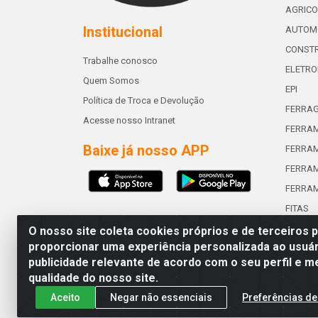
AGRICO
Institucional
AUTOM
CONSTR
Trabalhe conosco
ELETRO
Quem Somos
EPI
Política de Troca e Devolução
FERRA
Acesse nosso Intranet
FERRAM
Baixe já nosso APP
FERRAM
FERRAM
FERRA
FITAS
O nosso site coleta cookies próprios e de terceiros 
proporcionar uma experiência personalizada ao usuár
publicidade relevante de acordo com o seu perfil e m
Abreu & Silva - Rua Padre Jos
qualidade do nosso site.
Aceito
Negar não essenciais
Preferências de