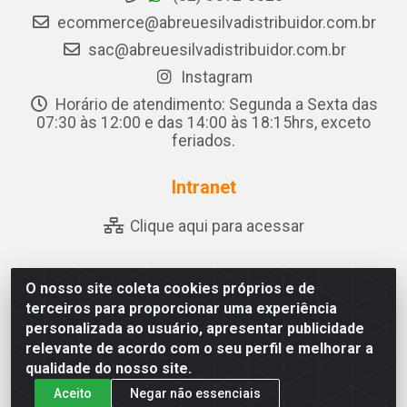
ecommerce@abreuesilvadistribuidor.com.br
sac@abreuesilvadistribuidor.com.br
Instagram
Horário de atendimento: Segunda a Sexta das
07:30 às 12:00 e das 14:00 às 18:15hrs, exceto
feriados.
Intranet
Clique aqui para acessar
O nosso site coleta cookies próprios e de
Abreu & Silva - Rua Padre Jose de Souza Leite, 265 - Ariado,
terceiros para proporcionar uma experiência
Olho D'Água das Flores/AL - CEP 57.442-000 - CNPJ
personalizada ao usuário, apresentar publicidade
04.790.656/0001-06
relevante de acordo com o seu perfil e melhorar a
qualidade do nosso site.
Aceito
Negar não essenciais