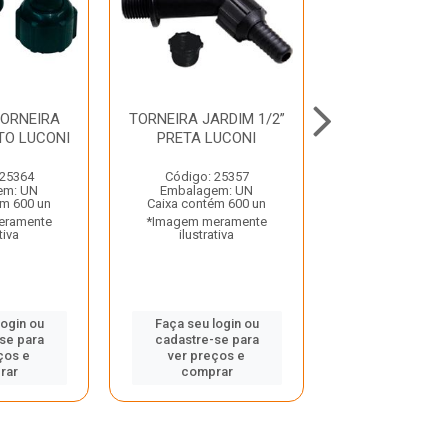
TORNEIRA
TORNEIRA JARDIM 1/2”
TORNEIRA 
TO LUCONI
PRETA LUCONI
TANQUE 15C
BRANCA 1158
 25364
Código: 25357
Código: 50
em: UN
Embalagem: UN
Embalagem:
ém 600 un
Caixa contém 600 un
Caixa contém 
eramente
*Imagem meramente
*Imagem mera
tiva
ilustrativa
ilustrativ
login ou
Faça seu login ou
Faça seu log
se para
cadastre-se para
cadastre-se
ços e
ver preços e
ver preços
rar
comprar
compra