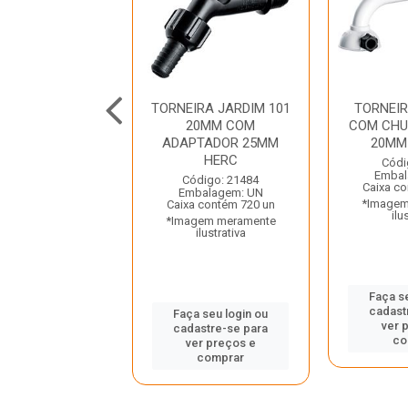
IRA PARA PIA
TORNEIRA JARDIM 101
TORNEI
 BRANCA COM
20MM COM
COM CHU
RINHO LUCONI
ADAPTADOR 25MM
20MM
HERC
digo: 25363
Códi
balagem: UN
Embal
Código: 21484
a contém 6 un
Caixa co
Embalagem: UN
gem meramente
*Imagem
Caixa contém 720 un
ilustrativa
ilu
*Imagem meramente
ilustrativa
 seu login ou
Faça s
astre-se para
cadast
Faça seu login ou
er preços e
ver 
cadastre-se para
comprar
co
ver preços e
comprar