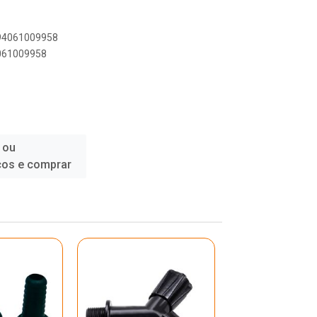
894061009958
4061009958
 ou
ços e comprar