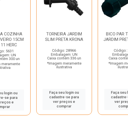
RA COZINHA
TORNEIRA JARDIM
BICO PAR 
VEIRO 15CM
SLIM PRETA KRONA
JARDIM PRE
 11 HERC
Código: 28966
Código:
go: 5631
Embalagem: UN
Embalag
agem: UN
Caixa contém 336 un
Caixa cont
ntém 300 un
*Imagem meramente
*Imagem m
 meramente
ilustrativa
ilustra
strativa
Faça seu login ou
Faça seu 
eu login ou
cadastre-se para
cadastre-
re-se para
ver preços e
ver pre
preços e
comprar
comp
mprar