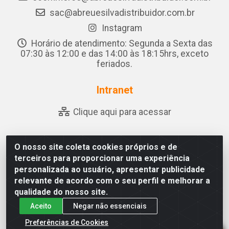
sac@abreuesilvadistribuidor.com.br
Instagram
Horário de atendimento: Segunda a Sexta das
07:30 às 12:00 e das 14:00 às 18:15hrs, exceto
feriados.
Intranet
Clique aqui para acessar
O nosso site coleta cookies próprios e de
Abreu & Silva - Rua Padre Jose de Souza Leite, 265 -
terceiros para proporcionar uma experiência
Ariado, Olho D'Água das Flores/AL - CEP 57.442-000 -
personalizada ao usuário, apresentar publicidade
CNPJ 04.790.656/0001-06
relevante de acordo com o seu perfil e melhorar a
qualidade do nosso site.
Aceito
Negar não essenciais
Preferências de Cookies