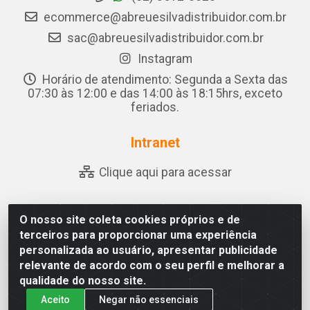
ecommerce@abreuesilvadistribuidor.com.br
sac@abreuesilvadistribuidor.com.br
Instagram
Horário de atendimento: Segunda a Sexta das
07:30 às 12:00 e das 14:00 às 18:15hrs, exceto
feriados.
Intranet
Clique aqui para acessar
O nosso site coleta cookies próprios e de
Abreu & Silva - Rua Padre Jose de Souza Leite, 265 - Ariado,
terceiros para proporcionar uma experiência
Olho D'Água das Flores/AL - CEP 57.442-000 - CNPJ
personalizada ao usuário, apresentar publicidade
04.790.656/0001-06
relevante de acordo com o seu perfil e melhorar a
qualidade do nosso site.
Aceito
Negar não essenciais