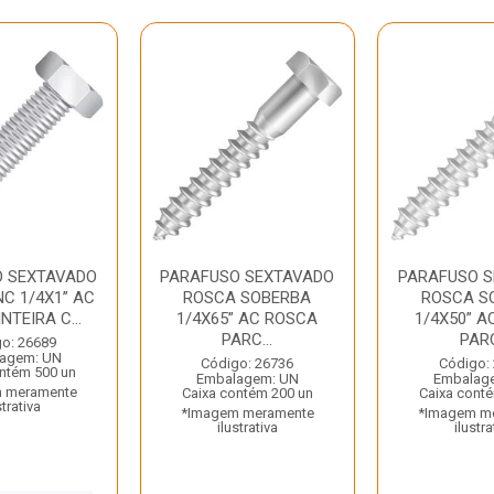
O SEXTAVADO
PARAFUSO SEXTAVADO
PARAFUSO 
C 1/4X1” AC
ROSCA SOBERBA
ROSCA S
NTEIRA C...
1/4X65” AC ROSCA
1/4X50” A
PARC...
PARC
o: 26689
agem: UN
Código: 26736
Código:
ntém 500 un
Embalagem: UN
Embalag
 meramente
Caixa contém 200 un
Caixa cont
strativa
*Imagem meramente
*Imagem m
ilustrativa
ilustra