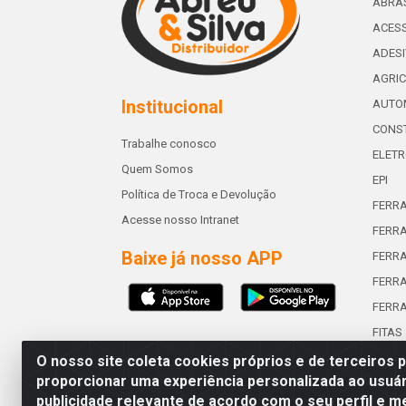
ABRA
ACESS
ADES
AGRIC
Institucional
AUTO
CONST
Trabalhe conosco
ELETR
Quem Somos
EPI
Política de Troca e Devolução
FERR
Acesse nosso Intranet
FERRA
Baixe já nosso APP
FERR
FERRA
FERR
FITAS
O nosso site coleta cookies próprios e de terceiros 
proporcionar uma experiência personalizada ao usuár
publicidade relevante de acordo com o seu perfil e m
Abreu & Silva - Rua Padre Jos