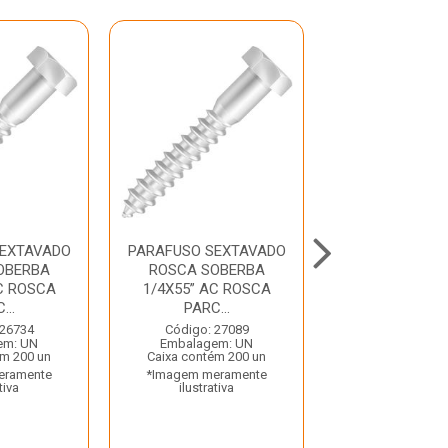
SEXTAVADO
PARAFUSO SEXTAVADO
PARAFUSO SE
OBERBA
ROSCA SOBERBA
ROSCA UNC 1/4
C ROSCA
1/4X55” AC ROSCA
AC ROSCA INT
...
PARC...
Código: 26
Embalagem:
 26734
Código: 27089
Caixa contém 
em: UN
Embalagem: UN
*Imagem mera
ém 200 un
Caixa contém 200 un
ilustrativ
eramente
*Imagem meramente
tiva
ilustrativa