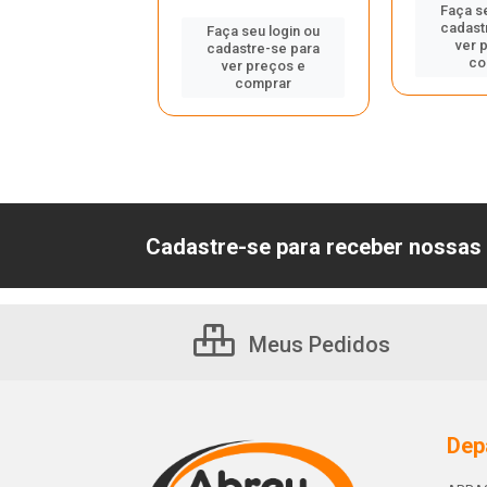
Faça s
cadast
 seu login ou
Faça seu login ou
ver 
astre-se para
cadastre-se para
co
er preços e
ver preços e
comprar
comprar
Cadastre-se para receber nossas 
Meus Pedidos
Dep