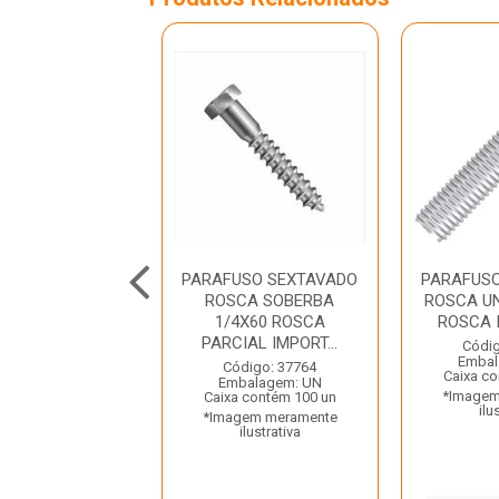
USO SEXTAVADO
PARAFUSO SEXTAVADO
PARAFUS
CA SOBERBA
ROSCA SOBERBA
ROSCA UN
50” AC ROSCA
1/4X60 ROSCA
ROSCA I
PAR...
PARCIAL IMPORT...
Códig
Embal
digo: 27035
Código: 37764
Caixa co
balagem: UN
Embalagem: UN
*Imagem
 contém 200 un
Caixa contém 100 un
ilu
gem meramente
*Imagem meramente
ilustrativa
ilustrativa