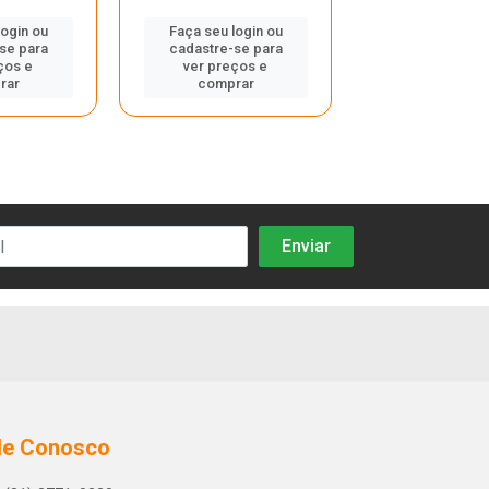
Faça seu log
cadastre-se
login ou
Faça seu login ou
ver preços
se para
cadastre-se para
compra
ços e
ver preços e
rar
comprar
le Conosco