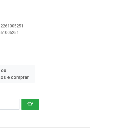
892261005251
2261005251
 ou
ços e comprar