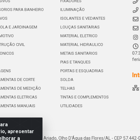
SIVOS
FIXADORES
ORIOS PARA BANHEIRO
ILUMINAÇÃO
IVOS
ISOLANTES E VEDANTES
OLA E JARDINAGEM
LOUÇAS SANITARIAS
MOTIVO
MATERIAL ELETRICO
RUÇÃO CIVIL
MATERIAL HIDRAULICO
07:
ONICOS
METAIS SANITARIOS
fer
PIAS E TANQUES
AGENS
PORTAS E ESQUADRIAS
In
MENTAS DE CORTE
SOLDA
AMENTAS DE MEDIÇÃO
TELHAS
MENTAS ELETRICAS
TINTAS E COMPLEMENTOS
AMENTAS MANUAIS
UTILIDADES
para
io, apresentar
elhorar a
e de Souza Leite, 265 - Ariado, Olho D'Água das Flores/AL - CEP 57.442