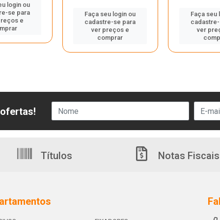
eu login ou
re-se para
Faça seu login ou
Faça seu 
preços e
cadastre-se para
cadastre-
mprar
ver preços e
ver pre
comprar
comp
ofertas!
Títulos
Notas Fiscais
artamentos
Fa