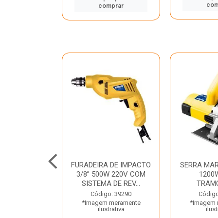
mprar
com
comprar
TELETE
FURADEIRA DE IMPACTO
SERRA MAR
OR/ROMPEDOR
3/8” 500W 220V COM
1200
 220V DEWALT
SISTEMA DE REV...
TRAM
o: 33734
Código: 39290
Código
 meramente
*Imagem meramente
*Imagem 
trativa
ilustrativa
ilust