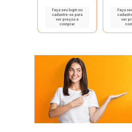
u login ou
Faça seu login ou
Faça seu
e-se para
cadastre-se para
cadastr
reços e
ver preços e
ver p
mprar
comprar
com