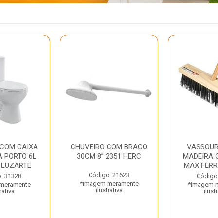
 COM CAIXA
CHUVEIRO COM BRACO
VASSOUR
 PORTO 6L
30CM 8” 2351 HERC
MADEIRA 
 LUZARTE
MAX FER
Código: 21623
: 31328
Código
*Imagem meramente
meramente
*Imagem 
ilustrativa
rativa
ilust