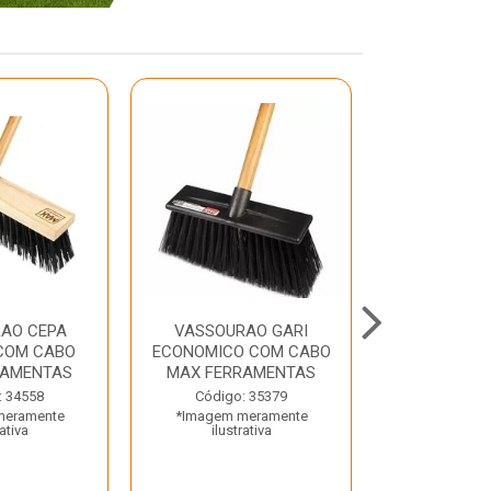
AO CEPA
VASSOURAO GARI
LAVATORIO
COM CABO
ECONOMICO COM CABO
BRANCO MA
RAMENTAS
MAX FERRAMENTAS
Código:
: 34558
Código: 35379
*Imagem m
meramente
*Imagem meramente
ilustr
rativa
ilustrativa