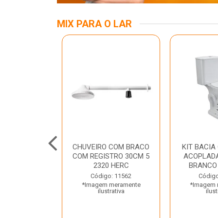
MIX PARA O LAR
ALUMINIO 03
CHUVEIRO COM BRACO
KIT BACIA
TRAMONTINA
COM REGISTRO 30CM 5
ACOPLADA
2320 HERC
BRANCO
o: 45797
Código: 11562
Código
 meramente
*Imagem meramente
*Imagem 
trativa
ilustrativa
ilust