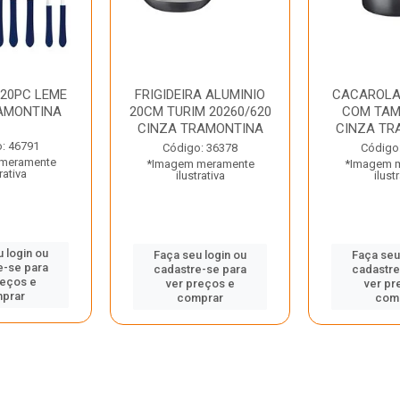
 20PC LEME
FRIGIDEIRA ALUMINIO
CACAROLA
AMONTINA
20CM TURIM 20260/620
COM TAM
CINZA TRAMONTINA
CINZA TR
: 46791
Código: 36378
Código
meramente
*Imagem meramente
*Imagem 
rativa
ilustrativa
ilust
 login ou
Faça seu login ou
Faça seu
e-se para
cadastre-se para
cadastre
reços e
ver preços e
ver pr
prar
comprar
com