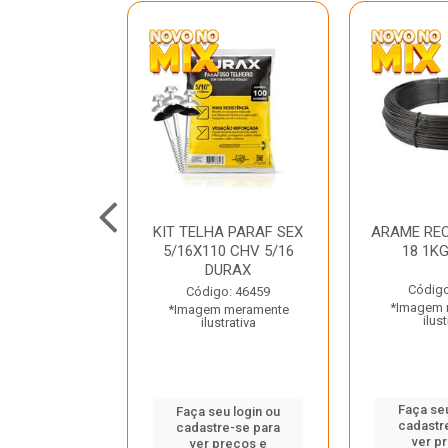
C GALV 3/16
KIT TELHA PARAF SEX
ARAME REC
 DURAX
5/16X110 CHV 5/16
18 1K
DURAX
o: 47012
Código
Código: 46459
 meramente
*Imagem 
*Imagem meramente
trativa
ilust
ilustrativa
u login ou
Faça seu
Faça seu login ou
e-se para
cadastr
cadastre-se para
reços e
ver p
ver preços e