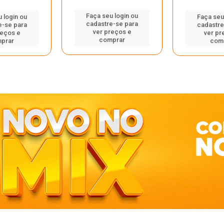
Faça seu login ou
 login ou
Faça seu
cadastre-se para
e-se para
cadastre
ver preços e
reços e
ver pr
comprar
prar
com