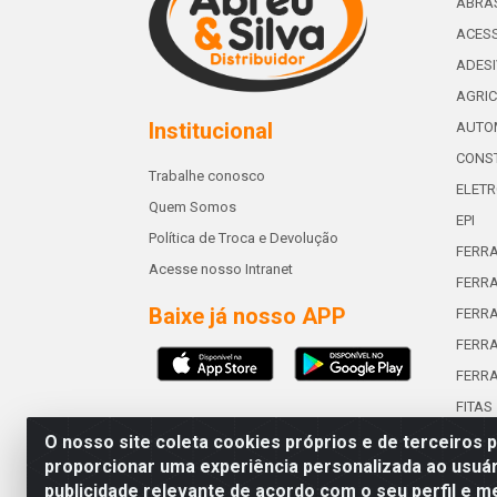
ABRA
ACESS
ADES
AGRIC
Institucional
AUTO
CONST
Trabalhe conosco
ELETR
Quem Somos
EPI
Política de Troca e Devolução
FERR
Acesse nosso Intranet
FERRA
Baixe já nosso APP
FERR
FERRA
FERR
FITAS
O nosso site coleta cookies próprios e de terceiros 
proporcionar uma experiência personalizada ao usuár
publicidade relevante de acordo com o seu perfil e m
Abreu & Silva - Rua Padre Jos