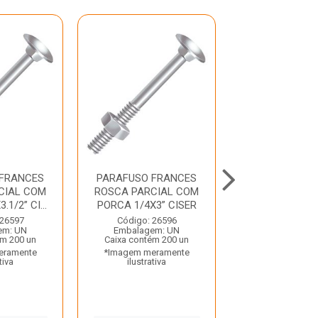
 FRANCES
PARAFUSO FRANCES
PARAFUSO F
CIAL COM
ROSCA PARCIAL COM
ROSCA PARCI
1/2” CI...
PORCA 1/4X3” CISER
PORCA 5/16X3.1
 26597
Código: 26596
Código: 26
em: UN
Embalagem: UN
Embalagem:
ém 200 un
Caixa contém 200 un
Caixa contém 
eramente
*Imagem meramente
*Imagem mera
tiva
ilustrativa
ilustrativ