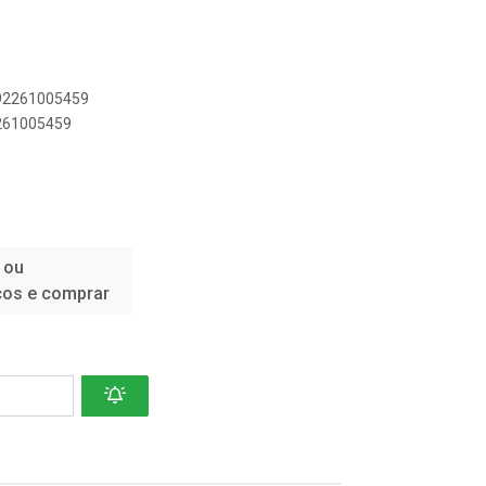
892261005459
2261005459
 ou
ços e comprar