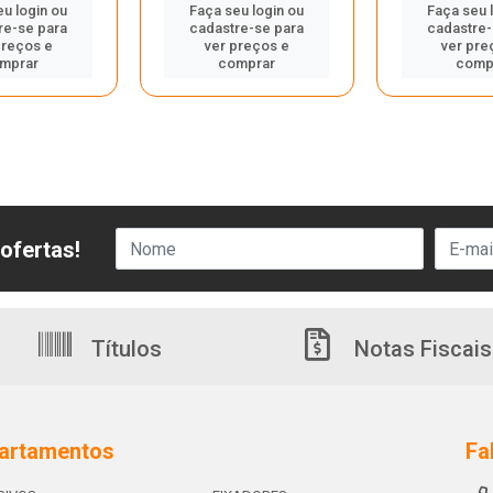
eu login ou
Faça seu login ou
Faça seu 
re-se para
cadastre-se para
cadastre-
preços e
ver preços e
ver pre
mprar
comprar
comp
ofertas!
Títulos
Notas Fiscais
artamentos
Fa