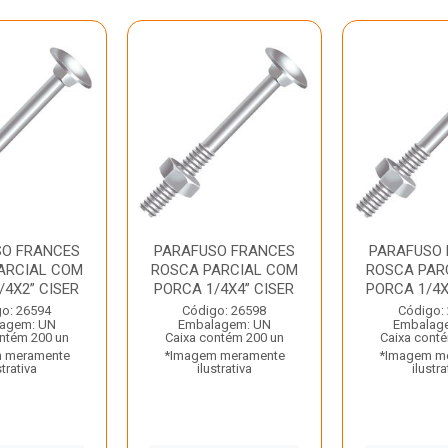
SO FRANCES
PARAFUSO FRANCES
PARAFUSO
ARCIAL COM
ROSCA PARCIAL COM
ROSCA PAR
/4X2” CISER
PORCA 1/4X4” CISER
PORCA 1/4X3.
o: 26594
Código: 26598
Código:
agem: UN
Embalagem: UN
Embalag
ntém 200 un
Caixa contém 200 un
Caixa cont
 meramente
*Imagem meramente
*Imagem m
strativa
ilustrativa
ilustra