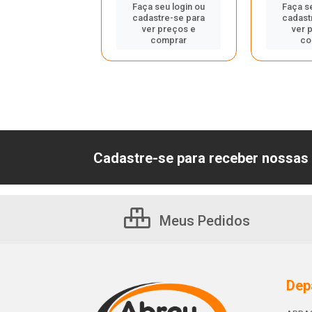
 seu login ou
Faça seu login ou
Faça s
astre-se para
cadastre-se para
cadast
er preços e
ver preços e
ver 
comprar
comprar
co
Cadastre-se para receber nossas 
Meus Pedidos
Dep