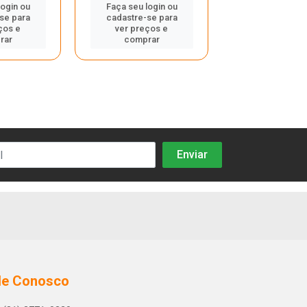
login ou
Faça seu login ou
Faça seu log
se para
cadastre-se para
cadastre-se
ços e
ver preços e
ver preços
rar
comprar
compra
le Conosco