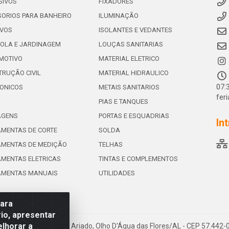
SIVOS
FIXADORES
ORIOS PARA BANHEIRO
ILUMINAÇÃO
IVOS
ISOLANTES E VEDANTES
OLA E JARDINAGEM
LOUÇAS SANITARIAS
MOTIVO
MATERIAL ELETRICO
RUÇÃO CIVIL
MATERIAL HIDRAULICO
07:
ONICOS
METAIS SANITARIOS
fer
PIAS E TANQUES
AGENS
PORTAS E ESQUADRIAS
In
MENTAS DE CORTE
SOLDA
AMENTAS DE MEDIÇÃO
TELHAS
MENTAS ELETRICAS
TINTAS E COMPLEMENTOS
AMENTAS MANUAIS
UTILIDADES
para
io, apresentar
elhorar a
e de Souza Leite, 265 - Ariado, Olho D'Água das Flores/AL - CEP 57.442