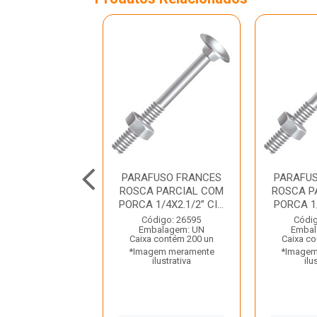
FUSO FRANCES
PARAFUSO FRANCES
PARAFU
 PARCIAL COM
ROSCA PARCIAL COM
ROSCA P
/16X2.1/2” C...
PORCA 1/4X2.1/2” CI...
PORCA 1
digo: 26620
Código: 26595
Códig
balagem: UN
Embalagem: UN
Embal
 contém 200 un
Caixa contém 200 un
Caixa co
gem meramente
*Imagem meramente
*Imagem
ilustrativa
ilustrativa
ilu