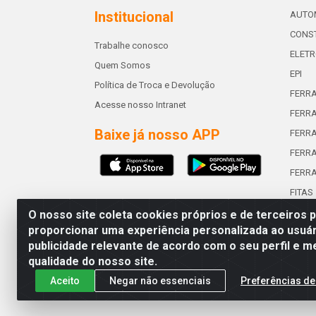
Institucional
AUTO
CONST
Trabalhe conosco
ELETR
Quem Somos
EPI
Política de Troca e Devolução
FERR
Acesse nosso Intranet
FERRA
Baixe já nosso APP
FERR
FERRA
FERR
FITAS
O nosso site coleta cookies próprios e de terceiros 
proporcionar uma experiência personalizada ao usuár
publicidade relevante de acordo com o seu perfil e m
Abreu & Silva - Rua Padre Jos
qualidade do nosso site.
Aceito
Negar não essenciais
Preferências de