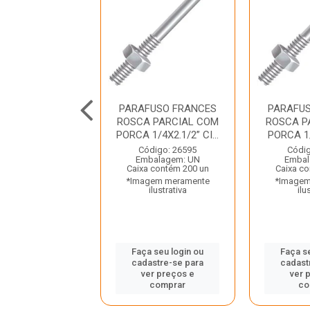
FUSO FRANCES
PARAFUSO FRANCES
PARAFU
 PARCIAL COM
ROSCA PARCIAL COM
ROSCA P
/16X2.1/2” C...
PORCA 1/4X2.1/2” CI...
PORCA 1
digo: 26620
Código: 26595
Códig
balagem: UN
Embalagem: UN
Embal
 contém 200 un
Caixa contém 200 un
Caixa co
gem meramente
*Imagem meramente
*Imagem
ilustrativa
ilustrativa
ilu
 seu login ou
Faça seu login ou
Faça s
astre-se para
cadastre-se para
cadast
er preços e
ver preços e
ver 
comprar
comprar
co