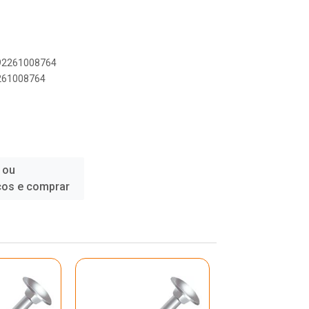
892261008764
2261008764
 ou
ços e comprar