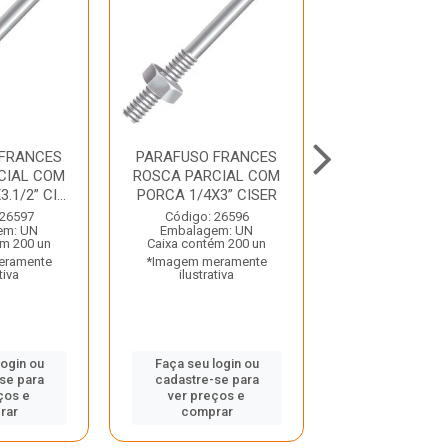
 FRANCES
PARAFUSO FRANCES
PARAFUSO F
CIAL COM
ROSCA PARCIAL COM
ROSCA PARCI
1/2” CI...
PORCA 1/4X3” CISER
PORCA 5/16X3.1
 26597
Código: 26596
Código: 26
em: UN
Embalagem: UN
Embalagem:
ém 200 un
Caixa contém 200 un
Caixa contém 
eramente
*Imagem meramente
*Imagem mera
tiva
ilustrativa
ilustrativ
login ou
Faça seu login ou
Faça seu log
se para
cadastre-se para
cadastre-se
ços e
ver preços e
ver preços
rar
comprar
compra