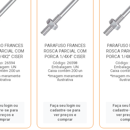
SO FRANCES
PARAFUSO FRANCES
PARAFUSO
ARCIAL COM
ROSCA PARCIAL COM
ROSCA PAR
/4X2” CISER
PORCA 1/4X4” CISER
PORCA 1/4X3.
o: 26594
Código: 26598
Código:
agem: UN
Embalagem: UN
Embalag
ntém 200 un
Caixa contém 200 un
Caixa cont
 meramente
*Imagem meramente
*Imagem m
strativa
ilustrativa
ilustra
eu login ou
Faça seu login ou
Faça seu 
re-se para
cadastre-se para
cadastre-
preços e
ver preços e
ver pre
mprar
comprar
comp