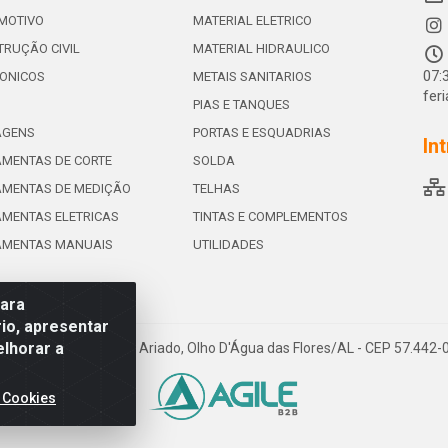
MOTIVO
MATERIAL ELETRICO
RUÇÃO CIVIL
MATERIAL HIDRAULICO
07:
ONICOS
METAIS SANITARIOS
fer
PIAS E TANQUES
AGENS
PORTAS E ESQUADRIAS
In
MENTAS DE CORTE
SOLDA
AMENTAS DE MEDIÇÃO
TELHAS
MENTAS ELETRICAS
TINTAS E COMPLEMENTOS
AMENTAS MANUAIS
UTILIDADES
para
io, apresentar
elhorar a
e de Souza Leite, 265 - Ariado, Olho D'Água das Flores/AL - CEP 57.442
 Cookies