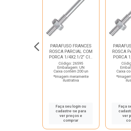
FUSO FRANCES
PARAFUSO FRANCES
PARAFU
 PARCIAL COM
ROSCA PARCIAL COM
ROSCA P
/16X2.1/2” C...
PORCA 1/4X2.1/2” CI...
PORCA 1
digo: 26620
Código: 26595
Códig
balagem: UN
Embalagem: UN
Embal
 contém 200 un
Caixa contém 200 un
Caixa co
gem meramente
*Imagem meramente
*Imagem
ilustrativa
ilustrativa
ilu
 seu login ou
Faça seu login ou
Faça s
astre-se para
cadastre-se para
cadast
er preços e
ver preços e
ver 
comprar
comprar
co