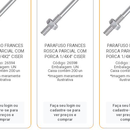
SO FRANCES
PARAFUSO FRANCES
PARAFUSO
ARCIAL COM
ROSCA PARCIAL COM
ROSCA PAR
/4X2” CISER
PORCA 1/4X4” CISER
PORCA 1/4X3.
o: 26594
Código: 26598
Código:
agem: UN
Embalagem: UN
Embalag
ntém 200 un
Caixa contém 200 un
Caixa cont
 meramente
*Imagem meramente
*Imagem m
strativa
ilustrativa
ilustra
eu login ou
Faça seu login ou
Faça seu 
re-se para
cadastre-se para
cadastre-
preços e
ver preços e
ver pre
mprar
comprar
comp