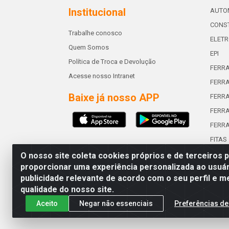
Institucional
AUTO
CONST
Trabalhe conosco
ELETR
Quem Somos
EPI
Política de Troca e Devolução
FERR
Acesse nosso Intranet
FERRA
Baixe já nosso APP
FERR
FERRA
FERR
FITAS
O nosso site coleta cookies próprios e de terceiros 
proporcionar uma experiência personalizada ao usuár
publicidade relevante de acordo com o seu perfil e m
Abreu & Silva - Rua Padre Jos
qualidade do nosso site.
Aceito
Negar não essenciais
Preferências de