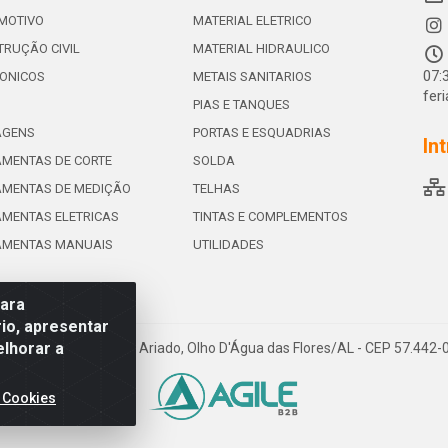
MOTIVO
MATERIAL ELETRICO
RUÇÃO CIVIL
MATERIAL HIDRAULICO
07:
ONICOS
METAIS SANITARIOS
fer
PIAS E TANQUES
AGENS
PORTAS E ESQUADRIAS
In
MENTAS DE CORTE
SOLDA
AMENTAS DE MEDIÇÃO
TELHAS
MENTAS ELETRICAS
TINTAS E COMPLEMENTOS
AMENTAS MANUAIS
UTILIDADES
para
io, apresentar
elhorar a
e de Souza Leite, 265 - Ariado, Olho D'Água das Flores/AL - CEP 57.442
 Cookies