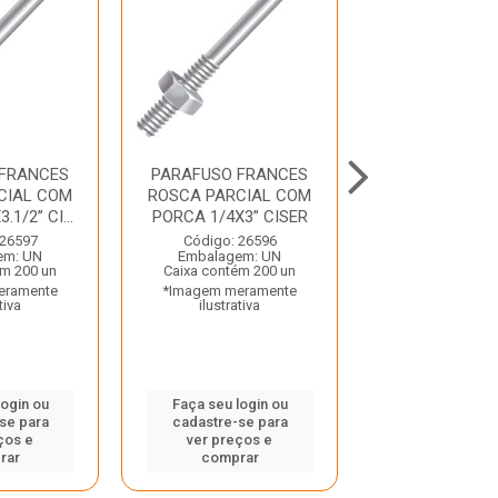
 FRANCES
PARAFUSO FRANCES
PARAFUSO F
CIAL COM
ROSCA PARCIAL COM
ROSCA PARCI
1/2” CI...
PORCA 1/4X3” CISER
PORCA 5/16X3.1
 26597
Código: 26596
Código: 26
em: UN
Embalagem: UN
Embalagem:
ém 200 un
Caixa contém 200 un
Caixa contém 
eramente
*Imagem meramente
*Imagem mera
tiva
ilustrativa
ilustrativ
login ou
Faça seu login ou
Faça seu log
se para
cadastre-se para
cadastre-se
ços e
ver preços e
ver preços
rar
comprar
compra