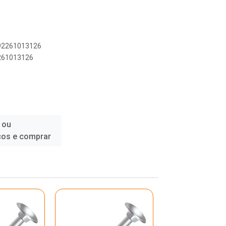
892261013126
2261013126
 ou
ços e comprar