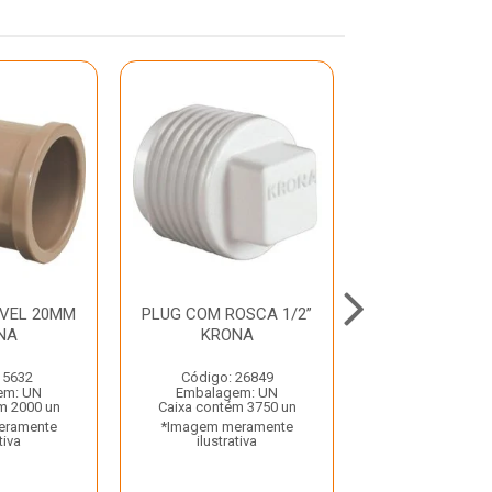
AVEL 20MM
PLUG COM ROSCA 1/2”
TE SOLDAVE
NA
KRONA
25MM KR
 5632
Código: 26849
Código: 35
em: UN
Embalagem: UN
Embalagem:
m 2000 un
Caixa contém 3750 un
Caixa contém 
eramente
*Imagem meramente
*Imagem mera
tiva
ilustrativa
ilustrativ