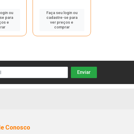
login ou
Faça seu login ou
Faça seu log
se para
cadastre-se para
cadastre-se
ços e
ver preços e
ver preços
rar
comprar
compra
le Conosco