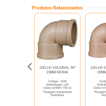
Produtos Relacionados
O SOLDAVEL E
JOELHO SOLDAVEL 90°
JOELHO S
90° 25MMX1/2”
25MM KRONA
20M
KRONA
Código: 1945
Códi
ódigo: 2006
Embalagem: UN
Embal
balagem: UN
Caixa contém 750 un
Caixa co
 contém 840 un
*Imagem meramente
*Imagem
gem meramente
ilustrativa
ilu
ilustrativa