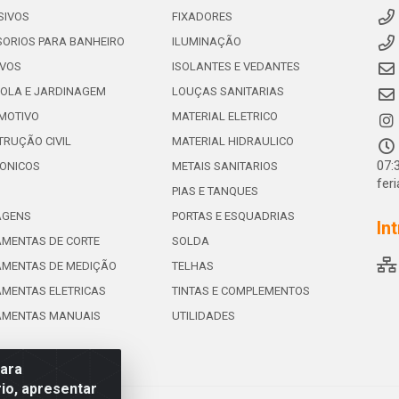
SIVOS
FIXADORES
ORIOS PARA BANHEIRO
ILUMINAÇÃO
IVOS
ISOLANTES E VEDANTES
OLA E JARDINAGEM
LOUÇAS SANITARIAS
MOTIVO
MATERIAL ELETRICO
RUÇÃO CIVIL
MATERIAL HIDRAULICO
07:
ONICOS
METAIS SANITARIOS
fer
PIAS E TANQUES
AGENS
PORTAS E ESQUADRIAS
In
MENTAS DE CORTE
SOLDA
AMENTAS DE MEDIÇÃO
TELHAS
MENTAS ELETRICAS
TINTAS E COMPLEMENTOS
AMENTAS MANUAIS
UTILIDADES
para
io, apresentar