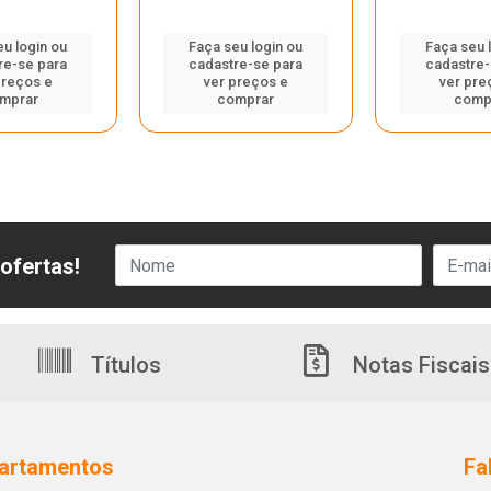
eu login ou
Faça seu login ou
Faça seu 
re-se para
cadastre-se para
cadastre-
preços e
ver preços e
ver pre
mprar
comprar
comp
ofertas!
Títulos
Notas Fiscais
artamentos
Fa