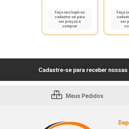
Faça seu login ou
Faça s
 seu login ou
cadastre-se para
cadast
astre-se para
ver preços e
ver 
er preços e
comprar
co
comprar
Cadastre-se para receber nossas 
Meus Pedidos
Dep