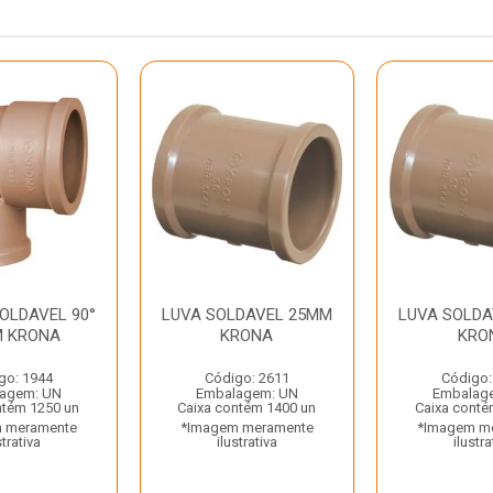
OLDAVEL 90°
LUVA SOLDAVEL 25MM
LUVA SOLD
M KRONA
KRONA
KRO
go: 1944
Código: 2611
Código:
agem: UN
Embalagem: UN
Embalag
ntém 1250 un
Caixa contém 1400 un
Caixa conté
 meramente
*Imagem meramente
*Imagem m
strativa
ilustrativa
ilustra