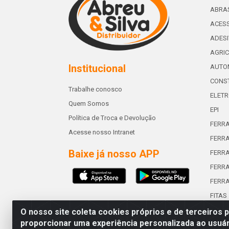
ABRA
ACESS
ADES
AGRIC
Institucional
AUTO
CONST
Trabalhe conosco
ELETR
Quem Somos
EPI
Política de Troca e Devolução
FERR
Acesse nosso Intranet
FERRA
Baixe já nosso APP
FERR
FERRA
FERR
FITAS
O nosso site coleta cookies próprios e de terceiros 
proporcionar uma experiência personalizada ao usuár