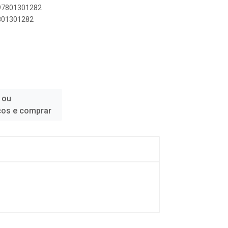
897801301282
7801301282
 ou
ços e comprar