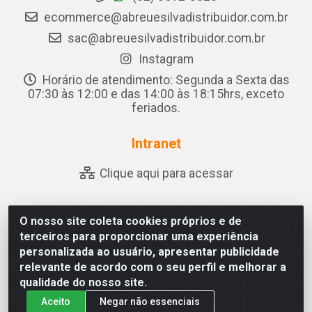
ecommerce@abreuesilvadistribuidor.com.br
sac@abreuesilvadistribuidor.com.br
Instagram
Horário de atendimento: Segunda a Sexta das
07:30 às 12:00 e das 14:00 às 18:15hrs, exceto
feriados.
Intranet
Clique aqui para acessar
O nosso site coleta cookies próprios e de
Abreu & Silva - Rua Padre Jose de Souza Leite, 265 - Ariado,
terceiros para proporcionar uma experiência
Olho D'Água das Flores/AL - CEP 57.442-000 - CNPJ
personalizada ao usuário, apresentar publicidade
04.790.656/0001-06
relevante de acordo com o seu perfil e melhorar a
qualidade do nosso site.
Aceito
Negar não essenciais