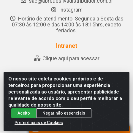
sac@abreuesilvadistribuidor.com.br
Instagram
Horário de atendimento: Segunda a Sexta das
07:30 às 12:00 e das 14:00 às 18:15hrs, exceto
feriados.
Intranet
Clique aqui para acessar
O nosso site coleta cookies próprios e de
Abreu & Silva - Rua Padre Jose de Souza Leite, 265 -
terceiros para proporcionar uma experiência
Ariado, Olho D'Água das Flores/AL - CEP 57.442-000 -
personalizada ao usuário, apresentar publicidade
CNPJ 04.790.656/0001-06
relevante de acordo com o seu perfil e melhorar a
qualidade do nosso site.
Aceito
Negar não essenciais
Preferências de Cookies