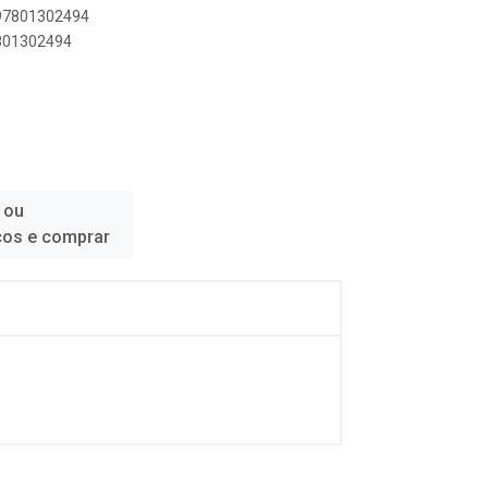
897801302494
7801302494
 ou
ços e comprar