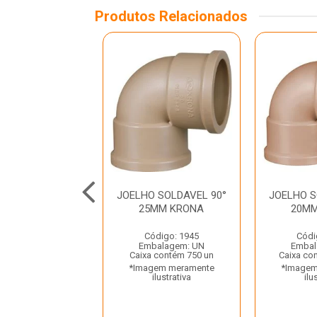
Produtos Relacionados
O SOLDAVEL E
JOELHO SOLDAVEL 90°
JOELHO S
90° 25MMX1/2”
25MM KRONA
20M
KRONA
Código: 1945
Códi
ódigo: 2006
Embalagem: UN
Embal
balagem: UN
Caixa contém 750 un
Caixa co
 contém 840 un
*Imagem meramente
*Imagem
gem meramente
ilustrativa
ilu
ilustrativa