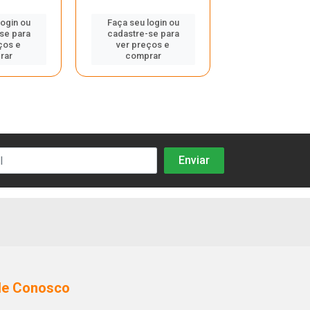
login ou
Faça seu login ou
Faça seu log
se para
cadastre-se para
cadastre-se
ços e
ver preços e
ver preços
rar
comprar
compra
le Conosco