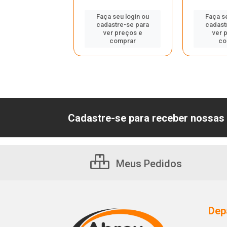
Faça seu login ou
Faça s
 seu login ou
cadastre-se para
cadast
astre-se para
ver preços e
ver 
er preços e
comprar
co
comprar
Cadastre-se para receber nossas 
Meus Pedidos
Dep