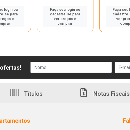
eu login ou
Faça seu login ou
Faça seu 
re-se para
cadastre-se para
cadastre-
preços e
ver preços e
ver pre
mprar
comprar
comp
ofertas!
Títulos
Notas Fiscais
artamentos
Fa