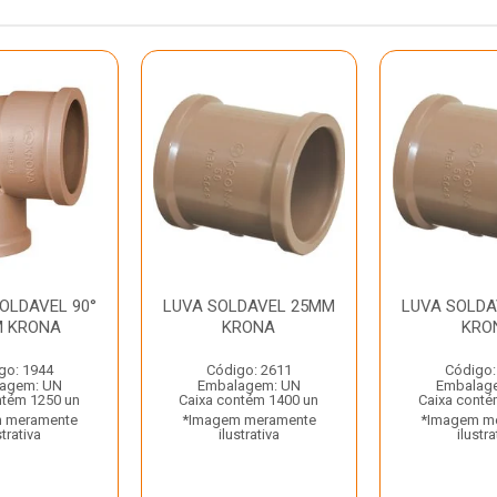
OLDAVEL 90°
LUVA SOLDAVEL 25MM
LUVA SOLD
M KRONA
KRONA
KRO
go: 1944
Código: 2611
Código:
agem: UN
Embalagem: UN
Embalag
ntém 1250 un
Caixa contém 1400 un
Caixa conté
 meramente
*Imagem meramente
*Imagem m
strativa
ilustrativa
ilustra