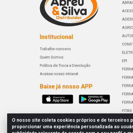
ABRA
ACESS
ADES
AGRIC
Institucional
AUTO
CONST
Trabalhe conosco
ELETR
Quem Somos
EPI
Política de Troca e Devolução
FERR
Acesse nosso Intranet
FERRA
Baixe já nosso APP
FERR
FERRA
FERR
FITAS
O nosso site coleta cookies próprios e de terceiros 
proporcionar uma experiência personalizada ao usuár