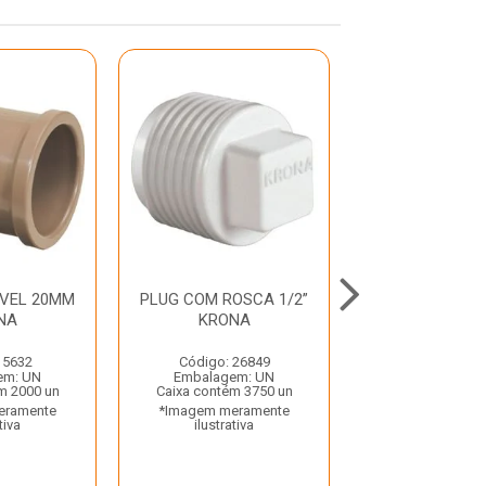
AVEL 20MM
PLUG COM ROSCA 1/2”
TE SOLDAVE
NA
KRONA
25MM KR
 5632
Código: 26849
Código: 35
em: UN
Embalagem: UN
Embalagem:
m 2000 un
Caixa contém 3750 un
Caixa contém 
eramente
*Imagem meramente
*Imagem mera
tiva
ilustrativa
ilustrativ