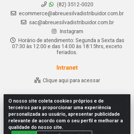
(82) 3512-0020
ecommerce@abreuesilvadistribuidor.com.br
sac@abreuesilvadistribuidor.com.br
Instagram
Horário de atendimento: Segunda a Sexta das
07:30 às 12:00 e das 14:00 às 18:15hrs, exceto
feriados.
Intranet
Clique aqui para acessar
O nosso site coleta cookies próprios e de
Abreu & Silva - Rua Padre Jose de Souza Leite, 265 - Ariado,
terceiros para proporcionar uma experiência
Olho D'Água das Flores/AL - CEP 57.442-000 - CNPJ
personalizada ao usuário, apresentar publicidade
04.790.656/0001-06
relevante de acordo com o seu perfil e melhorar a
qualidade do nosso site.