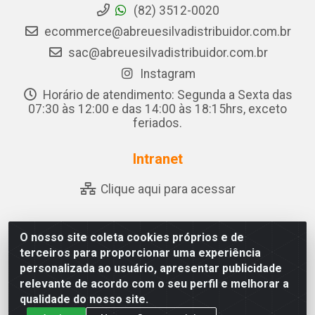
(82) 3512-0020
ecommerce@abreuesilvadistribuidor.com.br
sac@abreuesilvadistribuidor.com.br
Instagram
Horário de atendimento: Segunda a Sexta das
07:30 às 12:00 e das 14:00 às 18:15hrs, exceto
feriados.
Intranet
Clique aqui para acessar
O nosso site coleta cookies próprios e de
Abreu & Silva - Rua Padre Jose de Souza Leite, 265 - Ariado,
terceiros para proporcionar uma experiência
Olho D'Água das Flores/AL - CEP 57.442-000 - CNPJ
personalizada ao usuário, apresentar publicidade
04.790.656/0001-06
relevante de acordo com o seu perfil e melhorar a
qualidade do nosso site.