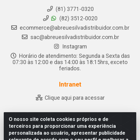
(81) 3771-0320
(82) 3512-0020
ecommerce@abreuesilvadistribuidor.com.br
sac@abreuesilvadistribuidor.com.br
Instagram
Horário de atendimento: Segunda a Sexta das
07:30 às 12:00 e das 14:00 às 18:15hrs, exceto
feriados.
Intranet
Clique aqui para acessar
O nosso site coleta cookies próprios e de
Abreu & Silva - Rua Padre Jose de Souza Leite, 265 -
terceiros para proporcionar uma experiência
Ariado, Olho D'Água das Flores/AL - CEP 57.442-000 -
personalizada ao usuário, apresentar publicidade
CNPJ 04.790.656/0001-06
relevante de acordo com o seu perfil e melhorar a