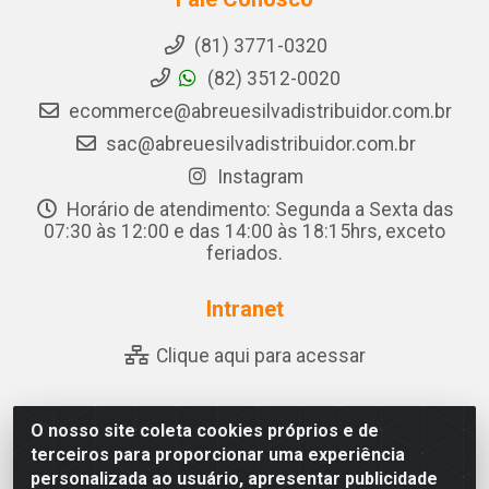
(81) 3771-0320
(82) 3512-0020
ecommerce@abreuesilvadistribuidor.com.br
sac@abreuesilvadistribuidor.com.br
Instagram
Horário de atendimento: Segunda a Sexta das
07:30 às 12:00 e das 14:00 às 18:15hrs, exceto
feriados.
Intranet
Clique aqui para acessar
O nosso site coleta cookies próprios e de
Abreu & Silva - Rua Padre Jose de Souza Leite, 265 -
terceiros para proporcionar uma experiência
Ariado, Olho D'Água das Flores/AL - CEP 57.442-000 -
personalizada ao usuário, apresentar publicidade