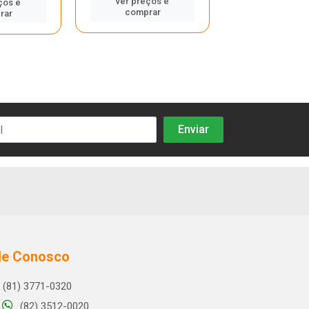
ver preços e
ver preços
ços e
comprar
compra
rar
le Conosco
(81) 3771-0320
(82) 3512-0020