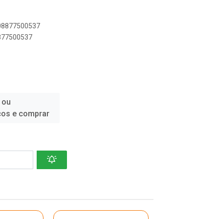
908877500537
8877500537
 ou
ços e comprar