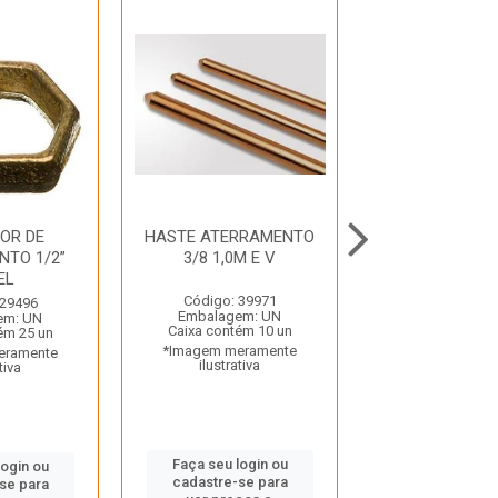
OR DE
HASTE ATERRAMENTO
RELE FOTOEL
NTO 1/2”
3/8 1,0M E V
220W FOX
EL
Código: 39971
Código: 10
 29496
Embalagem: UN
Embalagem:
em: UN
Caixa contém 10 un
Caixa contém 
ém 25 un
*Imagem meramente
*Imagem mera
eramente
ilustrativa
ilustrativ
tiva
Faça seu login ou
Faça seu log
login ou
cadastre-se para
cadastre-se
se para