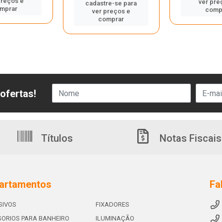
preços e
ver pre
cadastre-se para
mprar
comp
ver preços e
comprar
ofertas!
Títulos
Notas Fiscais
artamentos
Fa
SIVOS
FIXADORES
ORIOS PARA BANHEIRO
ILUMINAÇÃO