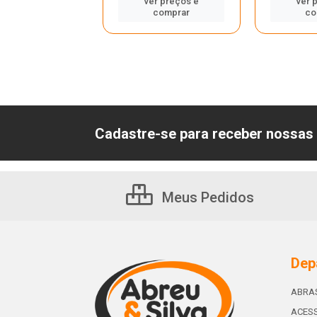
er preços e
ver preços e
ver 
comprar
comprar
co
Cadastre-se para receber nossas 
Meus Pedidos
Dep
ABRA
ACESS