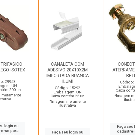
 TRIFASICO
CANALETA COM
CONECT
REGO ISOTEX
ADESIVO 20X10X2M
ATERRAME
IMPORTADA BRANCA
BET
ILUMI
o: 29958
Código:
agem: UN
Embalag
Código: 15292
ntém 200 un
Caixa cont
Embalagem: UN
 meramente
*Imagem m
Caixa contém 25 un
strativa
ilustra
*Imagem meramente
ilustrativa
eu login ou
Faça seu 
re-se para
cadastre-
Faça seu login ou