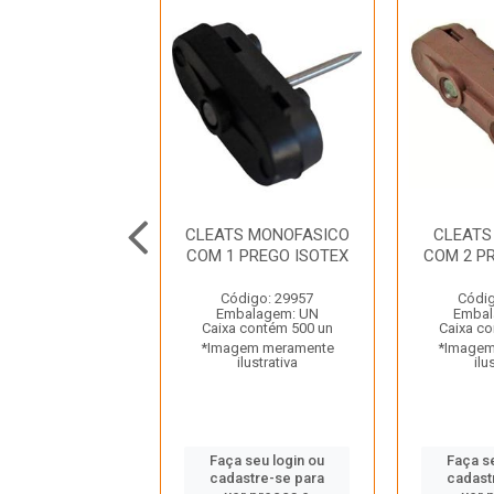
MENTO 8 FUROS
CLEATS MONOFASICO
CLEATS
 250V ILUMI
COM 1 PREGO ISOTEX
COM 2 P
digo: 23145
Código: 29957
Códig
balagem: UN
Embalagem: UN
Embal
a contém 20 un
Caixa contém 500 un
Caixa co
gem meramente
*Imagem meramente
*Imagem
ilustrativa
ilustrativa
ilu
 seu login ou
Faça seu login ou
Faça s
astre-se para
cadastre-se para
cadast