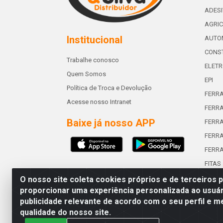
ADES
AGRIC
Institucional
AUTO
CONST
Trabalhe conosco
ELETR
Quem Somos
EPI
Política de Troca e Devolução
FERR
Acesse nosso Intranet
FERRA
Baixe já nosso APP
FERR
FERRA
FERR
FITAS
O nosso site coleta cookies próprios e de terceiros 
proporcionar uma experiência personalizada ao usuár
publicidade relevante de acordo com o seu perfil e m
Abreu & Silva - Rua Padre Jos
qualidade do nosso site.