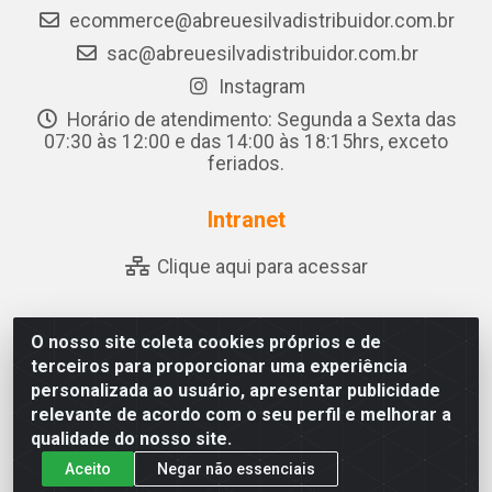
ecommerce@abreuesilvadistribuidor.com.br
sac@abreuesilvadistribuidor.com.br
Instagram
Horário de atendimento: Segunda a Sexta das
07:30 às 12:00 e das 14:00 às 18:15hrs, exceto
feriados.
Intranet
Clique aqui para acessar
O nosso site coleta cookies próprios e de
Abreu & Silva - Rua Padre Jose de Souza Leite, 265 -
terceiros para proporcionar uma experiência
Ariado, Olho D'Água das Flores/AL - CEP 57.442-000 -
personalizada ao usuário, apresentar publicidade
CNPJ 04.790.656/0001-06
relevante de acordo com o seu perfil e melhorar a
qualidade do nosso site.
Aceito
Negar não essenciais