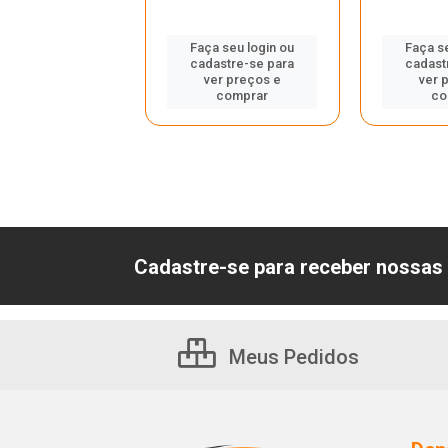
Faça seu login ou
Faça s
 seu login ou
cadastre-se para
cadast
astre-se para
ver preços e
ver 
er preços e
comprar
co
comprar
Cadastre-se para receber nossas 
Meus Pedidos