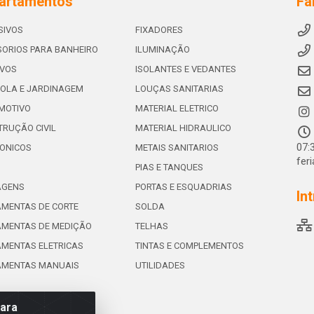
artamentos
Fa
SIVOS
FIXADORES
ORIOS PARA BANHEIRO
ILUMINAÇÃO
IVOS
ISOLANTES E VEDANTES
OLA E JARDINAGEM
LOUÇAS SANITARIAS
MOTIVO
MATERIAL ELETRICO
RUÇÃO CIVIL
MATERIAL HIDRAULICO
07:
ONICOS
METAIS SANITARIOS
fer
PIAS E TANQUES
AGENS
PORTAS E ESQUADRIAS
In
MENTAS DE CORTE
SOLDA
AMENTAS DE MEDIÇÃO
TELHAS
MENTAS ELETRICAS
TINTAS E COMPLEMENTOS
AMENTAS MANUAIS
UTILIDADES
para