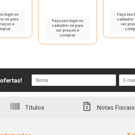
eu login ou
Faça seu 
re-se para
cadastre-
Faça seu login ou
preços e
ver pre
cadastre-se para
mprar
comp
ver preços e
comprar
ofertas!
Títulos
Notas Fiscais