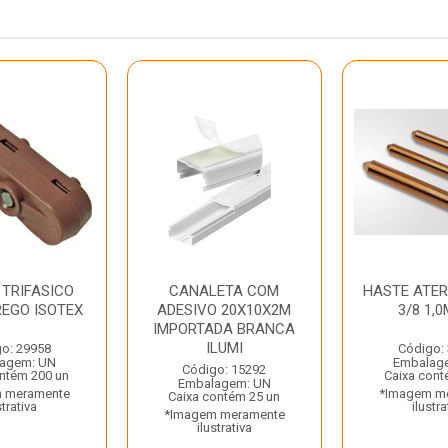
 TRIFASICO
CANALETA COM
HASTE ATE
REGO ISOTEX
ADESIVO 20X10X2M
3/8 1,0
IMPORTADA BRANCA
ILUMI
o: 29958
Código:
agem: UN
Embalag
Código: 15292
ntém 200 un
Caixa cont
Embalagem: UN
 meramente
*Imagem m
Caixa contém 25 un
strativa
ilustra
*Imagem meramente
ilustrativa