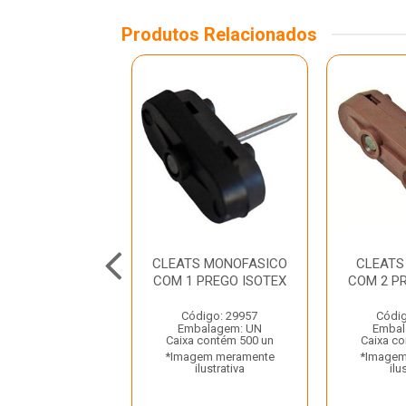
Produtos Relacionados
NECTOR DE
CLEATS MONOFASICO
CLEATS
RAMENTO 5/8”
COM 1 PREGO ISOTEX
COM 2 P
BETEL
Código: 29957
Códig
digo: 29497
Embalagem: UN
Embal
balagem: UN
Caixa contém 500 un
Caixa co
a contém 50 un
*Imagem meramente
*Imagem
gem meramente
ilustrativa
ilu
ilustrativa