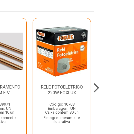
RRAMENTO
RELE FOTOELETRICO
CANALETA AD
M E V
220W FOXLUX
20X10X2M 
DIVISORIA B
TRAMONT
 39971
Código: 10708
em: UN
Embalagem: UN
Código: 37
ém 10 un
Caixa contém 80 un
Embalagem:
eramente
*Imagem meramente
Caixa contém 
tiva
ilustrativa
*Imagem mera
ilustrativ