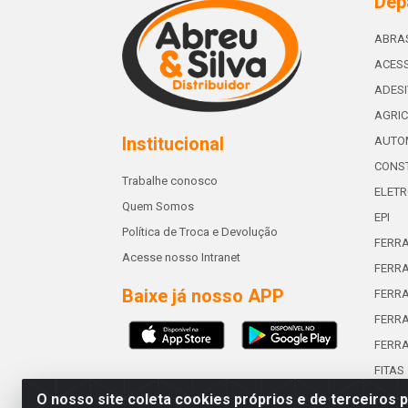
Dep
ABRA
ACESS
ADES
AGRIC
Institucional
AUTO
CONST
Trabalhe conosco
ELETR
Quem Somos
EPI
Política de Troca e Devolução
FERR
Acesse nosso Intranet
FERRA
Baixe já nosso APP
FERR
FERRA
FERR
FITAS
O nosso site coleta cookies próprios e de terceiros 