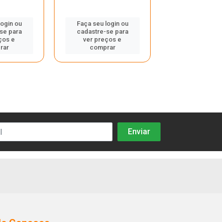
login ou
Faça seu login ou
se para
cadastre-se para
Faça seu log
ços e
ver preços e
cadastre-se
rar
comprar
ver preços
compra