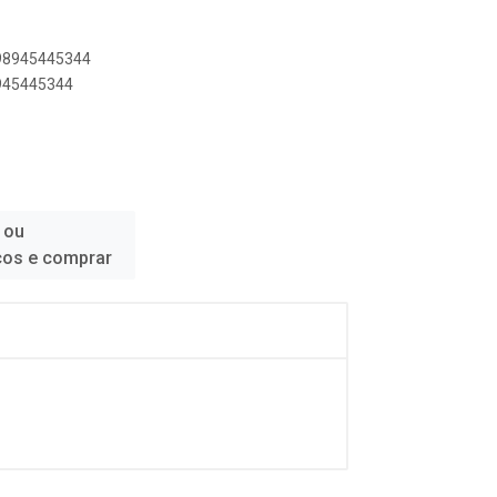
898945445344
8945445344
 ou
ços e comprar