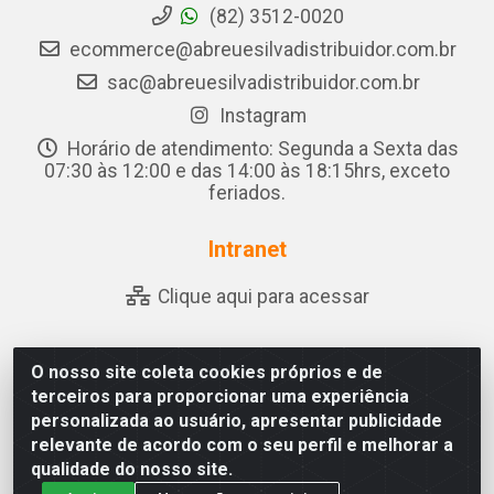
(82) 3512-0020
ecommerce@abreuesilvadistribuidor.com.br
sac@abreuesilvadistribuidor.com.br
Instagram
Horário de atendimento: Segunda a Sexta das
07:30 às 12:00 e das 14:00 às 18:15hrs, exceto
feriados.
Intranet
Clique aqui para acessar
O nosso site coleta cookies próprios e de
Abreu & Silva - Rua Padre Jose de Souza Leite, 265 - Ariado,
terceiros para proporcionar uma experiência
Olho D'Água das Flores/AL - CEP 57.442-000 - CNPJ
personalizada ao usuário, apresentar publicidade
04.790.656/0001-06
relevante de acordo com o seu perfil e melhorar a
qualidade do nosso site.