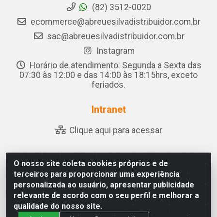
(82) 3512-0020
ecommerce@abreuesilvadistribuidor.com.br
sac@abreuesilvadistribuidor.com.br
Instagram
Horário de atendimento: Segunda a Sexta das
07:30 às 12:00 e das 14:00 às 18:15hrs, exceto
feriados.
Intranet
Clique aqui para acessar
O nosso site coleta cookies próprios e de
Abreu & Silva - Rua Padre Jose de Souza Leite, 265 - Ariado,
terceiros para proporcionar uma experiência
Olho D'Água das Flores/AL - CEP 57.442-000 - CNPJ
personalizada ao usuário, apresentar publicidade
04.790.656/0001-06
relevante de acordo com o seu perfil e melhorar a
qualidade do nosso site.