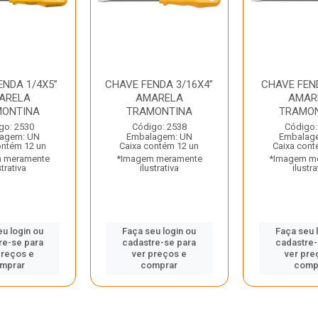
ENDA 1/4X5”
CHAVE FENDA 3/16X4”
CHAVE FEND
ARELA
AMARELA
AMAR
ONTINA
TRAMONTINA
TRAMO
go: 2530
Código: 2538
Código:
agem: UN
Embalagem: UN
Embalag
ontém 12 un
Caixa contém 12 un
Caixa cont
 meramente
*Imagem meramente
*Imagem m
strativa
ilustrativa
ilustra
eu login ou
Faça seu login ou
Faça seu 
re-se para
cadastre-se para
cadastre-
preços e
ver preços e
ver pre
mprar
comprar
comp