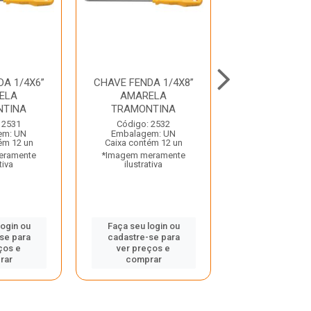
A 1/4X6”
CHAVE FENDA 1/4X8”
CHAVE FENDA 
ELA
AMARELA
AMAREL
NTINA
TRAMONTINA
TRAMONT
 2531
Código: 2532
Código: 24
em: UN
Embalagem: UN
Embalagem:
ém 12 un
Caixa contém 12 un
Caixa contém
eramente
*Imagem meramente
*Imagem mera
tiva
ilustrativa
ilustrativ
login ou
Faça seu login ou
Faça seu log
se para
cadastre-se para
cadastre-se
ços e
ver preços e
ver preços
rar
comprar
compra