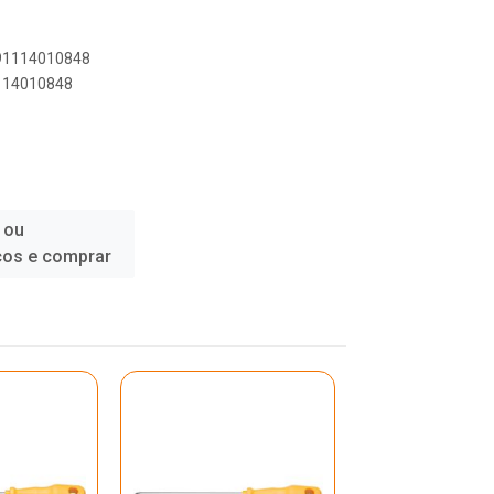
891114010848
1114010848
 ou
ços e comprar