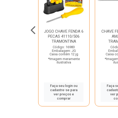
 FENDA 1/4X6
JOGO CHAVE FENDA 6
CHAVE F
FERTAK
PECAS 41110/506
AM
TRAMONTINA
TRAM
digo: 39306
Código: 16983
Códi
balagem: UN
Embalagem: JG
Embal
 contém 180 un
Caixa contém 12 jg
Caixa c
gem meramente
*Imagem meramente
*Imagem
ilustrativa
ilustrativa
ilu
 seu login ou
Faça seu login ou
Faça s
astre-se para
cadastre-se para
cadast
er preços e
ver preços e
ver 
comprar
comprar
co