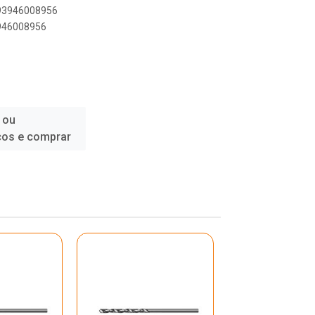
893946008956
3946008956
 ou
ços e comprar