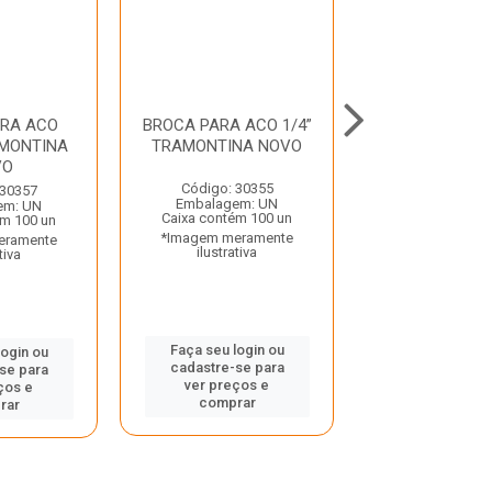
ARA ACO
BROCA PARA ACO 1/4”
BROCA PARA AÇ
AMONTINA
TRAMONTINA NOVO
TRAMONTINA
VO
Código: 30355
Código: 26
 30357
Embalagem: UN
Embalagem:
em: UN
Caixa contém 100 un
Caixa contém 
ém 100 un
*Imagem meramente
*Imagem mera
eramente
ilustrativa
ilustrativ
tiva
Faça seu login ou
Faça seu log
login ou
cadastre-se para
cadastre-se
se para
ver preços e
ver preços
ços e
comprar
compra
rar