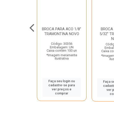
CA PARA ACO
BROCA PARA ACO 1/8”
BROCA
” TRAMONTINA
TRAMONTINA NOVO
5/32” 
NOVO
N
Código: 30356
digo: 30353
Códig
Embalagem: UN
balagem: UN
Embal
Caixa contém 100 un
 contém 100 un
Caixa co
*Imagem meramente
gem meramente
*Imagem
ilustrativa
ilustrativa
ilu
Faça seu login ou
 seu login ou
Faça s
cadastre-se para
astre-se para
cadast
ver preços e
er preços e
ver 
comprar
comprar
co