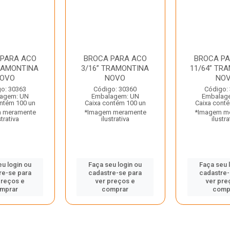
 PARA ACO
BROCA PARA ACO
BROCA P
TRAMONTINA
3/16” TRAMONTINA
11/64” TR
OVO
NOVO
NO
o: 30363
Código: 30360
Código:
agem: UN
Embalagem: UN
Embalag
ntém 100 un
Caixa contém 100 un
Caixa cont
 meramente
*Imagem meramente
*Imagem m
strativa
ilustrativa
ilustra
eu login ou
Faça seu login ou
Faça seu 
re-se para
cadastre-se para
cadastre-
preços e
ver preços e
ver pre
mprar
comprar
comp