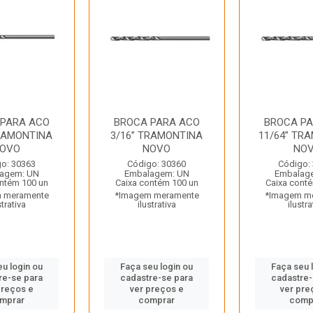
 PARA ACO
BROCA PARA ACO
BROCA P
TRAMONTINA
3/16” TRAMONTINA
11/64” TR
OVO
NOVO
NO
o: 30363
Código: 30360
Código:
agem: UN
Embalagem: UN
Embalag
ntém 100 un
Caixa contém 100 un
Caixa cont
 meramente
*Imagem meramente
*Imagem m
strativa
ilustrativa
ilustra
eu login ou
Faça seu login ou
Faça seu 
re-se para
cadastre-se para
cadastre-
preços e
ver preços e
ver pre
mprar
comprar
comp