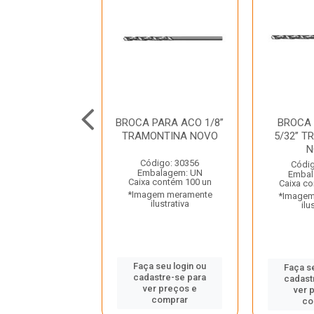
CA PARA ACO
BROCA PARA ACO 1/8”
BROCA
” TRAMONTINA
TRAMONTINA NOVO
5/32” 
NOVO
N
Código: 30356
digo: 30353
Códig
Embalagem: UN
balagem: UN
Embal
Caixa contém 100 un
 contém 100 un
Caixa co
*Imagem meramente
gem meramente
*Imagem
ilustrativa
ilustrativa
ilu
Faça seu login ou
 seu login ou
Faça s
cadastre-se para
astre-se para
cadast
ver preços e
er preços e
ver 
comprar
comprar
co