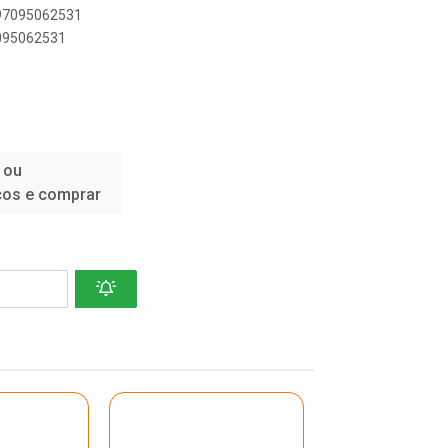
897095062531
7095062531
 ou
ços e comprar