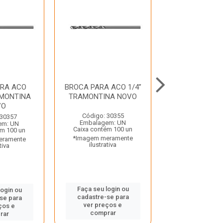
ARA ACO
BROCA PARA ACO 1/4”
BROCA PARA AÇ
AMONTINA
TRAMONTINA NOVO
TRAMONTINA
VO
Código: 30355
Código: 26
 30357
Embalagem: UN
Embalagem:
em: UN
Caixa contém 100 un
Caixa contém 
ém 100 un
*Imagem meramente
*Imagem mera
eramente
ilustrativa
ilustrativ
tiva
Faça seu login ou
Faça seu log
login ou
cadastre-se para
cadastre-se
se para
ver preços e
ver preços
ços e
comprar
compra
rar