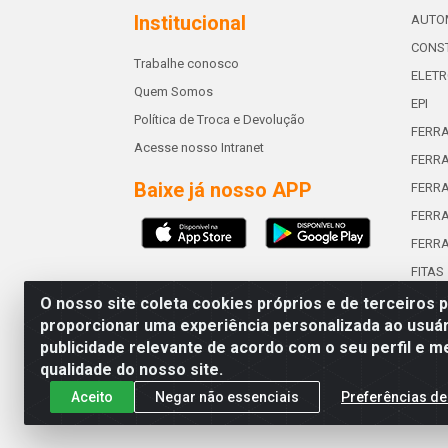
Institucional
AUTO
CONST
Trabalhe conosco
ELETR
Quem Somos
EPI
Política de Troca e Devolução
FERR
Acesse nosso Intranet
FERRA
Baixe já nosso APP
FERR
FERRA
FERR
FITAS
O nosso site coleta cookies próprios e de terceiros 
proporcionar uma experiência personalizada ao usuár
publicidade relevante de acordo com o seu perfil e m
Abreu & Silva - Rua Padre Jos
qualidade do nosso site.
Aceito
Negar não essenciais
Preferências de