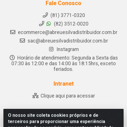
Fale Conosco
(81) 3771-0320
(82) 3512-0020
ecommerce@abreuesilvadistribuidor.com.br
sac@abreuesilvadistribuidor.com.br
Instagram
Horário de atendimento: Segunda a Sexta das
07:30 às 12:00 e das 14:00 às 18:15hrs, exceto
feriados.
Intranet
Clique aqui para acessar
O nosso site coleta cookies próprios e de
Abreu & Silva - Rua Padre Jose de Souza Leite, 265 -
terceiros para proporcionar uma experiência
Ariado, Olho D'Água das Flores/AL - CEP 57.442-000 -