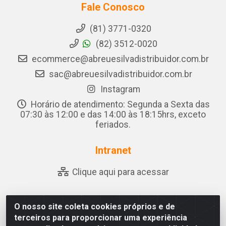
Fale Conosco
(81) 3771-0320
(82) 3512-0020
ecommerce@abreuesilvadistribuidor.com.br
sac@abreuesilvadistribuidor.com.br
Instagram
Horário de atendimento: Segunda a Sexta das
07:30 às 12:00 e das 14:00 às 18:15hrs, exceto
feriados.
Intranet
Clique aqui para acessar
O nosso site coleta cookies próprios e de
Abreu & Silva - Rua Padre Jose de Souza Leite, 265 -
terceiros para proporcionar uma experiência
Ariado, Olho D'Água das Flores/AL - CEP 57.442-000 -