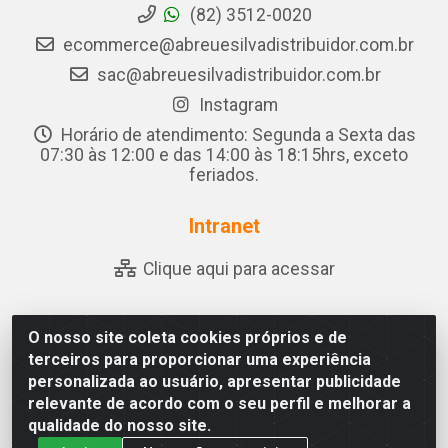
(82) 3512-0020
ecommerce@abreuesilvadistribuidor.com.br
sac@abreuesilvadistribuidor.com.br
Instagram
Horário de atendimento: Segunda a Sexta das
07:30 às 12:00 e das 14:00 às 18:15hrs, exceto
feriados.
Intranet
Clique aqui para acessar
O nosso site coleta cookies próprios e de
Abreu & Silva - Rua Padre Jose de Souza Leite, 265 - Ariado,
terceiros para proporcionar uma experiência
Olho D'Água das Flores/AL - CEP 57.442-000 - CNPJ
personalizada ao usuário, apresentar publicidade
04.790.656/0001-06
relevante de acordo com o seu perfil e melhorar a
qualidade do nosso site.