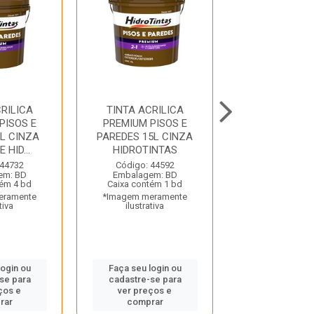
RILICA
TINTA ACRILICA
TINTA ACRI
PISOS E
PREMIUM PISOS E
PREMIUM PI
L CINZA
PAREDES 15L CINZA
PAREDE 15L 
 HID...
HIDROTINTAS
GELO HIDRO
 44732
Código: 44592
Código: 44
em: BD
Embalagem: BD
Embalagem:
tém 4 bd
Caixa contém 1 bd
Caixa contém
eramente
*Imagem meramente
*Imagem mera
tiva
ilustrativa
ilustrativ
login ou
Faça seu login ou
Faça seu log
se para
cadastre-se para
cadastre-se
ços e
ver preços e
ver preços
rar
comprar
compra