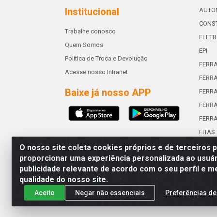
Institucional
AUTO
CONST
Trabalhe conosco
ELETR
Quem Somos
EPI
Política de Troca e Devolução
FERR
Acesse nosso Intranet
FERRA
Baixe já nosso APP
FERR
FERRA
FERR
FITAS
O nosso site coleta cookies próprios e de terceiros 
proporcionar uma experiência personalizada ao usuár
publicidade relevante de acordo com o seu perfil e m
Abreu & Silva - Rua Padre Jos
qualidade do nosso site.
Aceito
Negar não essenciais
Preferências de