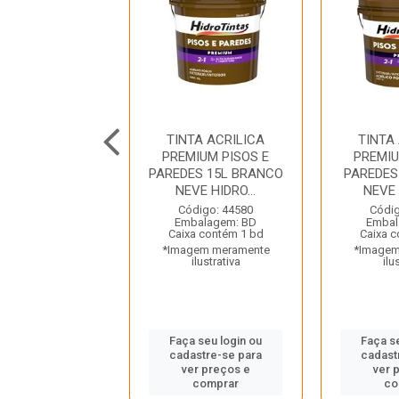
TA ACRILICA
TINTA ACRILICA
TINTA
IUM PISOS E
PREMIUM PISOS E
PREMIU
ES 3L SAPOTI
PAREDES 15L BRANCO
PAREDES
DROTINTAS
NEVE HIDRO...
NEVE 
digo: 44766
Código: 44580
Códig
balagem: BD
Embalagem: BD
Embal
a contém 4 bd
Caixa contém 1 bd
Caixa c
gem meramente
*Imagem meramente
*Imagem
ilustrativa
ilustrativa
ilu
 seu login ou
Faça seu login ou
Faça s
astre-se para
cadastre-se para
cadast
er preços e
ver preços e
ver 
comprar
comprar
co