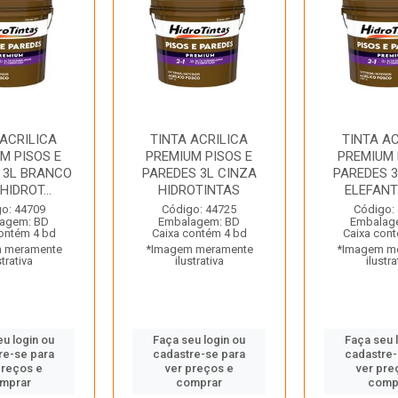
 ACRILICA
TINTA ACRILICA
TINTA AC
M PISOS E
PREMIUM PISOS E
PREMIUM 
 3L BRANCO
PAREDES 3L CINZA
PAREDES 3
HIDROT...
HIDROTINTAS
ELEFANTE
o: 44709
Código: 44725
Código:
agem: BD
Embalagem: BD
Embalag
ontém 4 bd
Caixa contém 4 bd
Caixa con
 meramente
*Imagem meramente
*Imagem m
strativa
ilustrativa
ilustra
eu login ou
Faça seu login ou
Faça seu 
re-se para
cadastre-se para
cadastre-
preços e
ver preços e
ver pre
mprar
comprar
comp