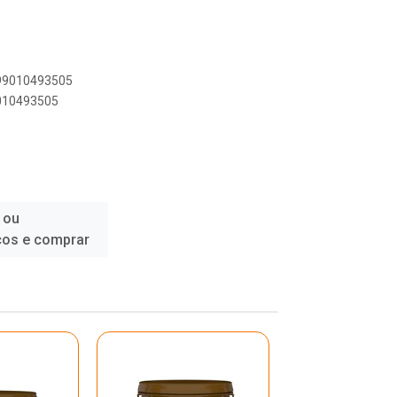
899010493505
9010493505
 ou
ços e comprar