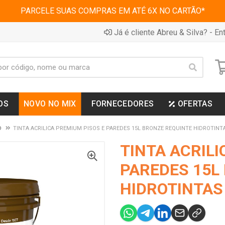
PARCELE SUAS COMPRAS EM ATÉ 6X NO CARTÃO*
Já é cliente Abreu & Silva? - Ent
OS
NOVO NO MIX
FORNECEDORES
OFERTAS
D
TINTA ACRILICA PREMIUM PISOS E PAREDES 15L BRONZE REQUINTE HIDROTINT
TINTA ACRILI
PAREDES 15L
HIDROTINTAS