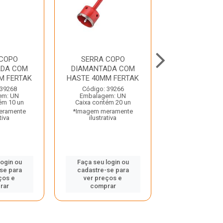
 COPO
SERRA COPO
SERRA C
ADA COM
DIAMANTADA COM
DIAMANTADO
M FERTAK
HASTE 40MM FERTAK
25/32” COM 
STARRE
 39268
Código: 39266
em: UN
Embalagem: UN
Código: 32
ém 10 un
Caixa contém 20 un
Embalagem:
eramente
*Imagem meramente
Caixa contém 
tiva
ilustrativa
*Imagem mera
ilustrativ
login ou
Faça seu login ou
se para
cadastre-se para
Faça seu log
ços e
ver preços e
cadastre-se
rar
comprar
ver preços
compra