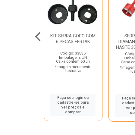
A COPO DIAM
KIT SERRA COPO COM
SER
HASTE 19MM
6 PECAS FERTAK
DIAMA
GUEPAR
HASTE 3
Código: 33835
digo: 46819
Códig
Embalagem: UN
balagem: UN
Embal
Caixa contém 60 un
 contém 100 un
Caixa c
*Imagem meramente
gem meramente
*Imagem
ilustrativa
ilustrativa
ilu
Faça seu login ou
 seu login ou
Faça s
cadastre-se para
astre-se para
cadast
ver preços e
er preços e
ver 
comprar
comprar
co