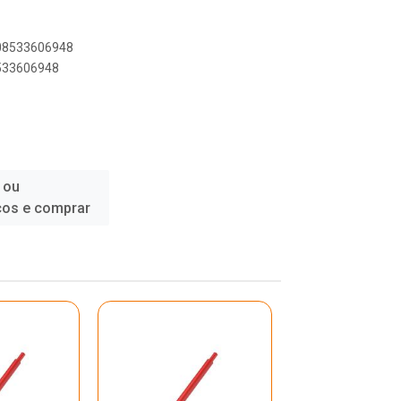
908533606948
8533606948
 ou
ços e comprar