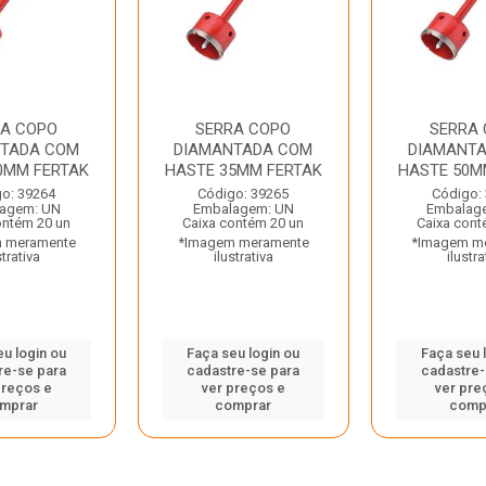
RA COPO
SERRA COPO
SERRA
NTADA COM
DIAMANTADA COM
DIAMANT
0MM FERTAK
HASTE 35MM FERTAK
HASTE 50M
o: 39264
Código: 39265
Código:
agem: UN
Embalagem: UN
Embalag
ontém 20 un
Caixa contém 20 un
Caixa cont
 meramente
*Imagem meramente
*Imagem m
strativa
ilustrativa
ilustra
eu login ou
Faça seu login ou
Faça seu 
re-se para
cadastre-se para
cadastre-
preços e
ver preços e
ver pre
mprar
comprar
comp