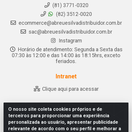
(81) 3771-0320
(82) 3512-0020
ecommerce@abreuesilvadistribuidor.com.br
sac@abreuesilvadistribuidor.com.br
Instagram
Horário de atendimento: Segunda a Sexta das
07:30 às 12:00 e das 14:00 às 18:15hrs, exceto
feriados.
Intranet
Clique aqui para acessar
O nosso site coleta cookies próprios e de
Abreu & Silva - Rua Padre Jose de Souza Leite, 265 -
terceiros para proporcionar uma experiência
Ariado, Olho D'Água das Flores/AL - CEP 57.442-000 -
personalizada ao usuário, apresentar publicidade
CNPJ 04.790.656/0001-06
relevante de acordo com o seu perfil e melhorar a