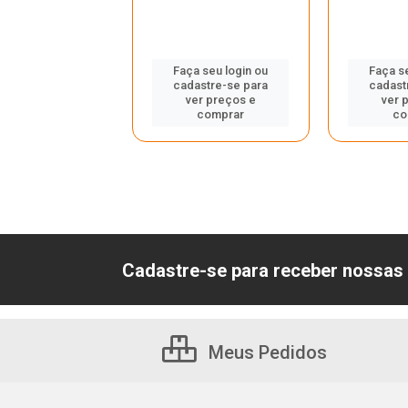
ilustrativa
Faça seu login ou
Faça s
cadastre-se para
cadast
 seu login ou
ver preços e
ver 
astre-se para
comprar
co
er preços e
comprar
Cadastre-se para receber nossas 
Meus Pedidos