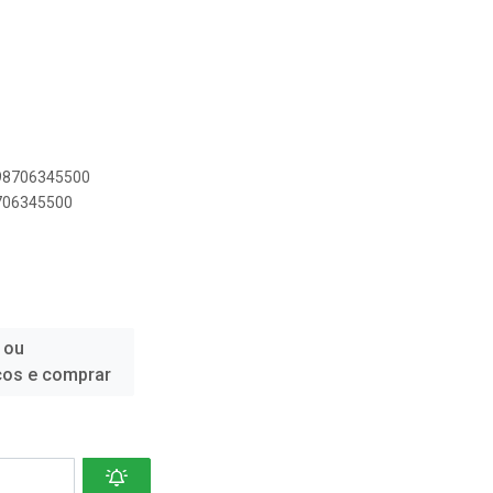
898706345500
8706345500
 ou
ços e comprar