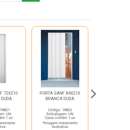
F 72X210
PORTA SANF 84X210
PORTA PRE
 DUDA
BRANCA DUDA
210X80 02 
FRISADA
 18821
Código: 18822
Código: 26
em: UN
Embalagem: UN
Embalagem:
tém 1 un
Caixa contém 1 un
Caixa contém
eramente
*Imagem meramente
*Imagem mera
tiva
ilustrativa
ilustrativ