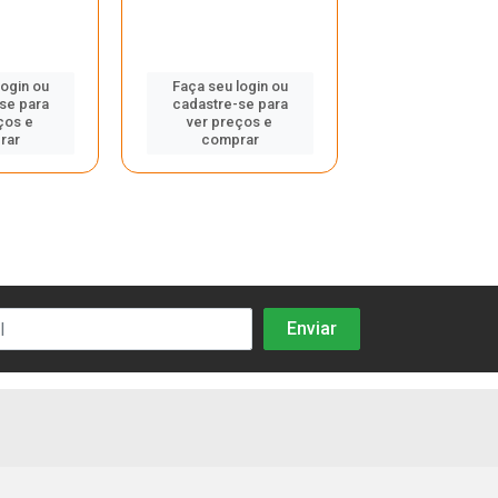
login ou
Faça seu login ou
Faça seu log
se para
cadastre-se para
cadastre-se
ços e
ver preços e
ver preços
rar
comprar
compra