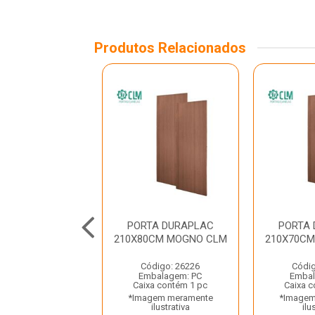
Produtos Relacionados
A VENEZIANA
PORTA DURAPLAC
PORTA
INIO NATURAL
210X80CM MOGNO CLM
210X70C
O ESQUERDO
10X70 CLM
Código: 26226
Códig
Embalagem: PC
Embal
digo: 42630
Caixa contém 1 pc
Caixa c
balagem: UN
*Imagem meramente
*Imagem
a contém 1 un
ilustrativa
ilu
gem meramente