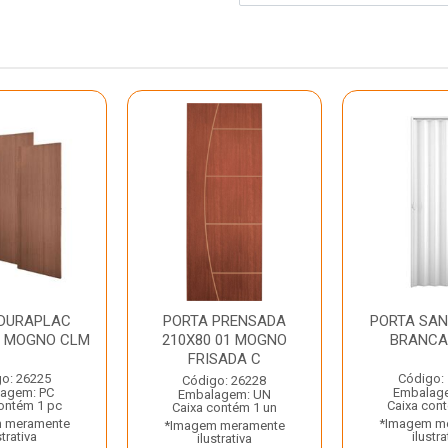
 DURAPLAC
PORTA PRENSADA
PORTA SAN
M MOGNO CLM
210X80 01 MOGNO
BRANCA
FRISADA C
o: 26225
Código:
Código: 26228
agem: PC
Embalag
Embalagem: UN
ontém 1 pc
Caixa con
Caixa contém 1 un
 meramente
*Imagem m
*Imagem meramente
strativa
ilustra
ilustrativa