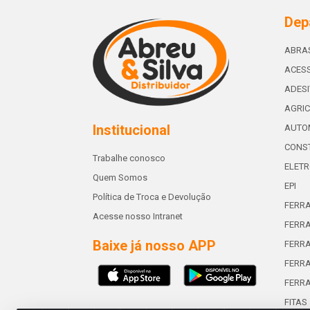
Dep
ABRA
ACESS
ADES
AGRIC
Institucional
AUTO
CONST
Trabalhe conosco
ELETR
Quem Somos
EPI
Política de Troca e Devolução
FERR
Acesse nosso Intranet
FERRA
Baixe já nosso APP
FERR
FERRA
FERR
FITAS