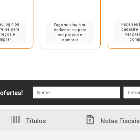
eu login ou
Faça seu 
Faça seu login ou
re-se para
cadastre-
cadastre-se para
preços e
ver pre
ver preços e
mprar
comp
comprar
ofertas!
Títulos
Notas Fiscais