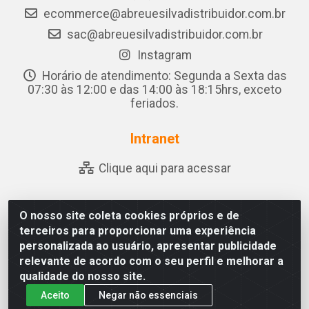
ecommerce@abreuesilvadistribuidor.com.br
sac@abreuesilvadistribuidor.com.br
Instagram
Horário de atendimento: Segunda a Sexta das
07:30 às 12:00 e das 14:00 às 18:15hrs, exceto
feriados.
Intranet
Clique aqui para acessar
O nosso site coleta cookies próprios e de
Abreu & Silva - Rua Padre Jose de Souza Leite, 265 -
terceiros para proporcionar uma experiência
Ariado, Olho D'Água das Flores/AL - CEP 57.442-000 -
personalizada ao usuário, apresentar publicidade
CNPJ 04.790.656/0001-06
relevante de acordo com o seu perfil e melhorar a
qualidade do nosso site.
Aceito
Negar não essenciais