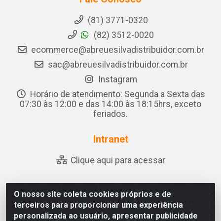
(81) 3771-0320
(82) 3512-0020
ecommerce@abreuesilvadistribuidor.com.br
sac@abreuesilvadistribuidor.com.br
Instagram
Horário de atendimento: Segunda a Sexta das
07:30 às 12:00 e das 14:00 às 18:15hrs, exceto
feriados.
Intranet
Clique aqui para acessar
O nosso site coleta cookies próprios e de
Abreu & Silva - Rua Padre Jose de Souza Leite, 265 -
terceiros para proporcionar uma experiência
Ariado, Olho D'Água das Flores/AL - CEP 57.442-000 -
personalizada ao usuário, apresentar publicidade