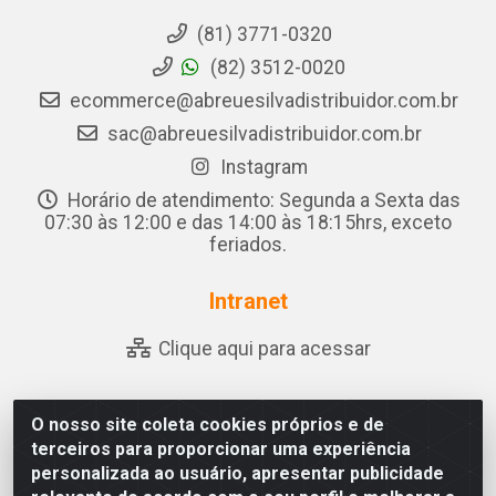
(81) 3771-0320
(82) 3512-0020
ecommerce@abreuesilvadistribuidor.com.br
sac@abreuesilvadistribuidor.com.br
Instagram
Horário de atendimento: Segunda a Sexta das
07:30 às 12:00 e das 14:00 às 18:15hrs, exceto
feriados.
Intranet
Clique aqui para acessar
O nosso site coleta cookies próprios e de
Abreu & Silva - Rua Padre Jose de Souza Leite, 265 -
terceiros para proporcionar uma experiência
Ariado, Olho D'Água das Flores/AL - CEP 57.442-000 -
personalizada ao usuário, apresentar publicidade
CNPJ 04.790.656/0001-06