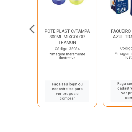
JUNTO
POTE PLAST C/TAMPA
FAQUEIRO
NTE INOX 2
300ML MIXCOLOR
AZUL TR
ENUS PRETO
TRAMON
ONTINA
Código
Código: 38034
*Imagem 
*Imagem meramente
o: 43214
ilust
ilustrativa
 meramente
trativa
Faça seu
Faça seu login ou
cadastr
cadastre-se para
u login ou
ver p
ver preços e
e-se para
com
comprar
reços e
mprar