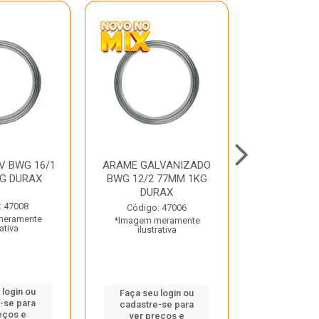
V BWG 16/1
ARAME GALVANIZADO
BARRA ROSC
G DURAX
BWG 12/2 77MM 1KG
UNC D
DURAX
: 47008
Código:
Código: 47006
meramente
*Imagem m
*Imagem meramente
rativa
ilustr
ilustrativa
 login ou
Faça seu 
Faça seu login ou
-se para
cadastre
cadastre-se para
eços e
ver pr
ver preços e