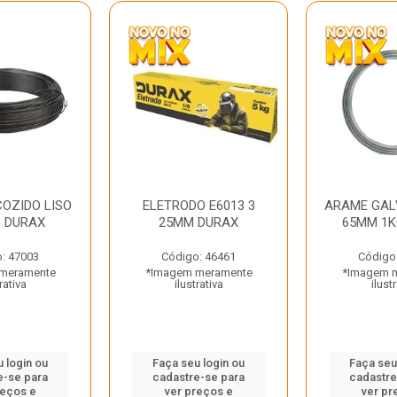
OZIDO LISO
ELETRODO E6013 3
ARAME GAL
G DURAX
25MM DURAX
65MM 1K
: 47003
Código: 46461
Código
meramente
*Imagem meramente
*Imagem 
rativa
ilustrativa
ilust
 login ou
Faça seu login ou
Faça seu
e-se para
cadastre-se para
cadastre
reços e
ver preços e
ver pr