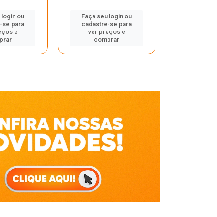
Faça seu 
 login ou
Faça seu login ou
cadastre
-se para
cadastre-se para
ver pr
eços e
ver preços e
comp
prar
comprar