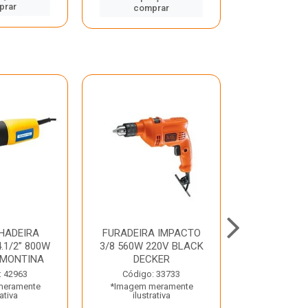
prar
comp
comprar
HADEIRA
FURADEIRA IMPACTO
MARTE
.1/2” 800W
3/8 560W 220V BLACK
PERFURADO
AMONTINA
DECKER
800W 2 6J 2
: 42963
Código: 33733
Código:
meramente
*Imagem meramente
*Imagem m
rativa
ilustrativa
ilustr