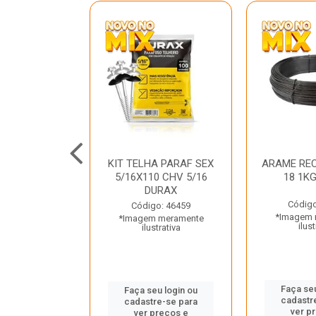
C GALV 3/16
KIT TELHA PARAF SEX
ARAME REC
 DURAX
5/16X110 CHV 5/16
18 1K
DURAX
o: 47012
Código
Código: 46459
 meramente
*Imagem 
*Imagem meramente
trativa
ilust
ilustrativa
u login ou
Faça seu
Faça seu login ou
e-se para
cadastr
cadastre-se para
reços e
ver p
ver preços e