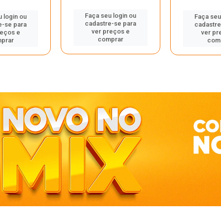
Faça seu login ou
 login ou
Faça seu
cadastre-se para
e-se para
cadastre
ver preços e
reços e
ver pr
comprar
prar
com