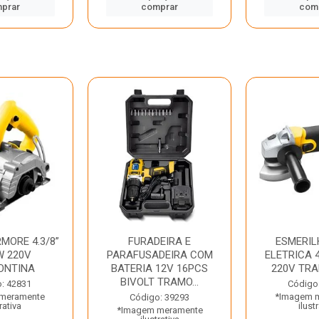
prar
comprar
com
MORE 4.3/8”
FURADEIRA E
ESMERIL
W 220V
PARAFUSADEIRA COM
ELETRICA 4
ONTINA
BATERIA 12V 16PCS
220V TR
BIVOLT TRAMO...
: 42831
Código
meramente
*Imagem 
Código: 39293
rativa
ilust
*Imagem meramente