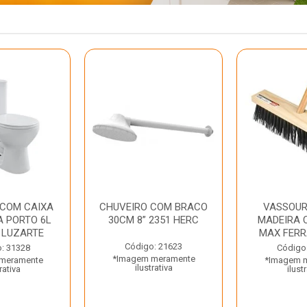
 COM CAIXA
CHUVEIRO COM BRACO
VASSOUR
 PORTO 6L
30CM 8” 2351 HERC
MADEIRA 
 LUZARTE
MAX FER
Código: 21623
: 31328
Código
*Imagem meramente
meramente
*Imagem 
ilustrativa
rativa
ilust