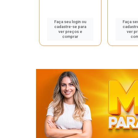
u login ou
Faça seu login ou
Faça seu
e-se para
cadastre-se para
cadastr
reços e
ver preços e
ver p
mprar
comprar
com