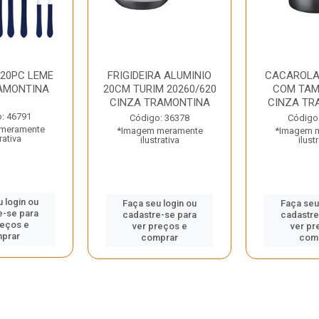
 20PC LEME
FRIGIDEIRA ALUMINIO
CACAROLA
AMONTINA
20CM TURIM 20260/620
COM TAM
CINZA TRAMONTINA
CINZA TR
: 46791
Código: 36378
Código
meramente
*Imagem meramente
*Imagem 
rativa
ilustrativa
ilust
 login ou
Faça seu login ou
Faça seu
e-se para
cadastre-se para
cadastre
reços e
ver preços e
ver pr
prar
comprar
com