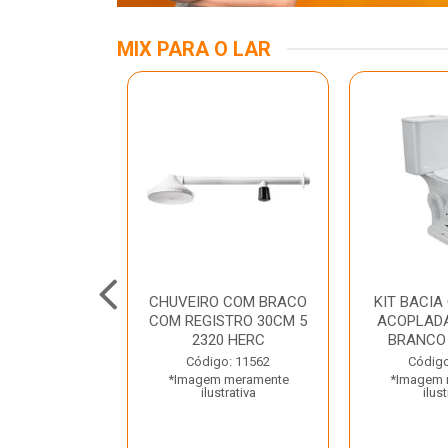
MIX PARA O LAR
A MESA LED
CHUVEIRO COM BRACO
KIT BACIA
 BIV BRANCA
COM REGISTRO 30CM 5
ACOPLADA
ROLUX
2320 HERC
BRANCO
o: 45969
Código: 11562
Código
 meramente
*Imagem meramente
*Imagem 
trativa
ilustrativa
ilust