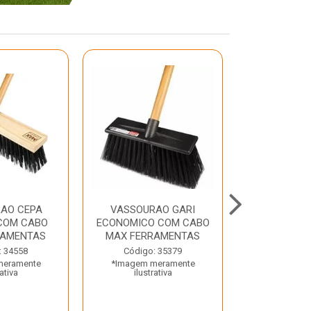
AO CEPA
VASSOURAO GARI
LAVATORIO
COM CABO
ECONOMICO COM CABO
BRANCO MA
RAMENTAS
MAX FERRAMENTAS
Código:
: 34558
Código: 35379
*Imagem m
meramente
*Imagem meramente
ilustr
rativa
ilustrativa