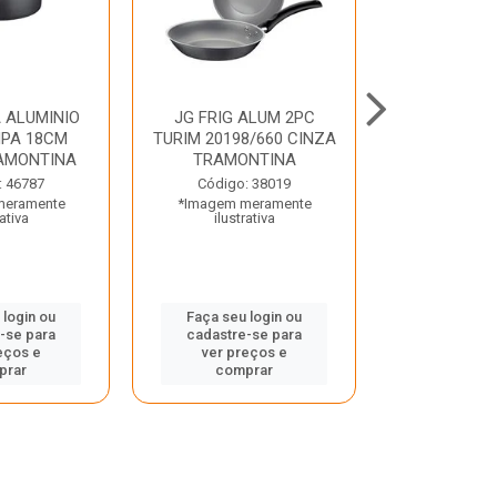
 ALUMINIO
JG FRIG ALUM 2PC
CONJ
PA 18CM
TURIM 20198/660 CINZA
TRINCHANT
AMONTINA
TRAMONTINA
PECAS PLE
TRAMO
: 46787
Código: 38019
meramente
*Imagem meramente
Código:
rativa
ilustrativa
*Imagem m
ilustr
 login ou
Faça seu login ou
-se para
cadastre-se para
Faça seu 
eços e
ver preços e
cadastre
prar
comprar
ver pr
comp