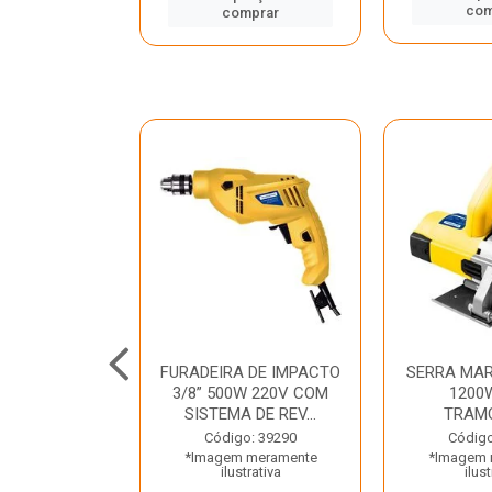
mprar
com
comprar
TELETE
FURADEIRA DE IMPACTO
SERRA MAR
OR/ROMPEDOR
3/8” 500W 220V COM
1200
 220V DEWALT
SISTEMA DE REV...
TRAM
o: 33734
Código: 39290
Código
 meramente
*Imagem meramente
*Imagem 
trativa
ilustrativa
ilust