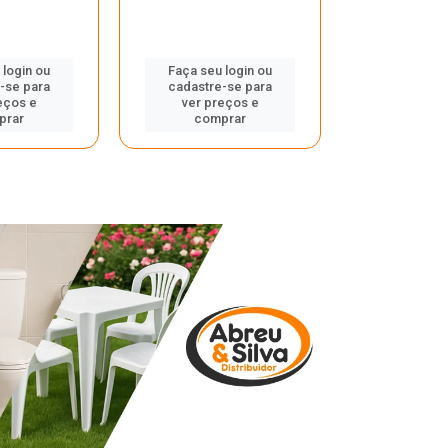
 login ou
Faça seu login ou
Faça seu 
-se para
cadastre-se para
cadastre
eços e
ver preços e
ver pr
prar
comprar
comp