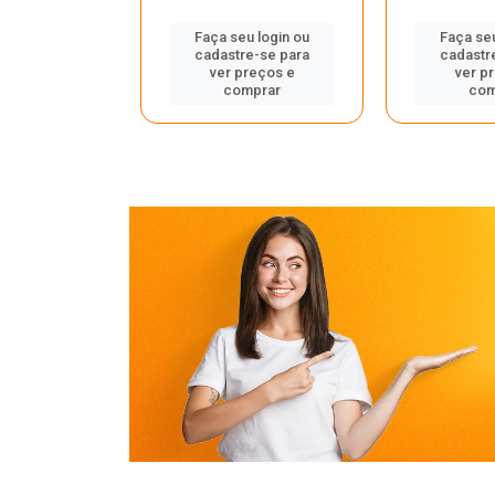
u login ou
Faça seu login ou
Faça seu
e-se para
cadastre-se para
cadastr
reços e
ver preços e
ver p
mprar
comprar
com