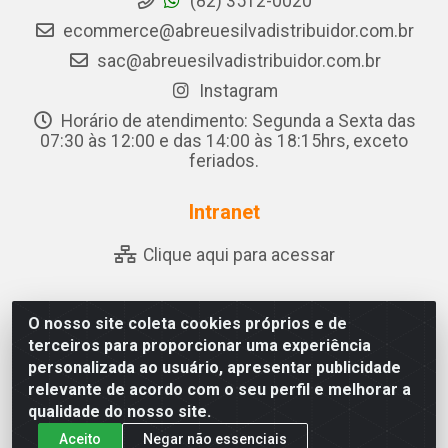
(82) 3512-0020
ecommerce@abreuesilvadistribuidor.com.br
sac@abreuesilvadistribuidor.com.br
Instagram
Horário de atendimento: Segunda a Sexta das
07:30 às 12:00 e das 14:00 às 18:15hrs, exceto
feriados.
Intranet
Clique aqui para acessar
O nosso site coleta cookies próprios e de
Abreu & Silva - Rua Padre Jose de Souza Leite, 265 -
terceiros para proporcionar uma experiência
Ariado, Olho D'Água das Flores/AL - CEP 57.442-000 -
personalizada ao usuário, apresentar publicidade
CNPJ 04.790.656/0001-06
relevante de acordo com o seu perfil e melhorar a
qualidade do nosso site.
Aceito
Negar não essenciais