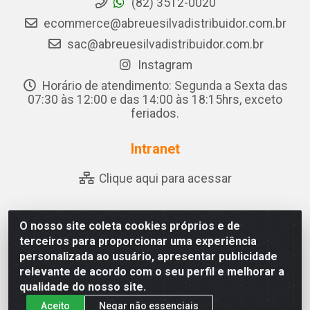
(82) 3512-0020
ecommerce@abreuesilvadistribuidor.com.br
sac@abreuesilvadistribuidor.com.br
Instagram
Horário de atendimento: Segunda a Sexta das
07:30 às 12:00 e das 14:00 às 18:15hrs, exceto
feriados.
Intranet
Clique aqui para acessar
O nosso site coleta cookies próprios e de
Abreu & Silva - Rua Padre Jose de Souza Leite, 265 -
terceiros para proporcionar uma experiência
Ariado, Olho D'Água das Flores/AL - CEP 57.442-000 -
personalizada ao usuário, apresentar publicidade
CNPJ 04.790.656/0001-06
relevante de acordo com o seu perfil e melhorar a
qualidade do nosso site.
Aceito
Negar não essenciais